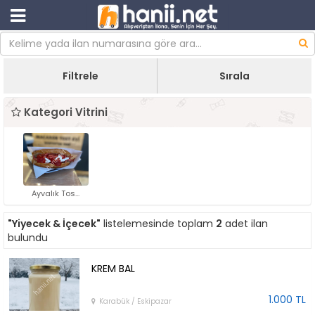
Filtrele
Sırala
Kategori Vitrini
Ayvalık Tos...
"Yiyecek & İçecek"
listelemesinde toplam
2
adet ilan
bulundu
KREM BAL
1.000 TL
Karabük / Eskipazar