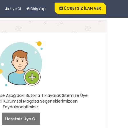
ÜCRETSİZ İLAN VER
Üye Ol
Giriş Yap
k ise Aşağıdaki Butona Tıklayarak Sitemize Üye
lıklı Kurumsal Mağaza Seçeneklerimizden
Faydalanabilirsiniz.
Ücretsiz Üye Ol