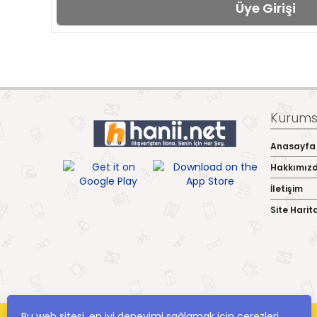
Kurumsa
Anasayfa
Hakkımız
İletişim
Site Harit
Bu web sitesi, en iyi deneyimi sağlamak için çerezleri