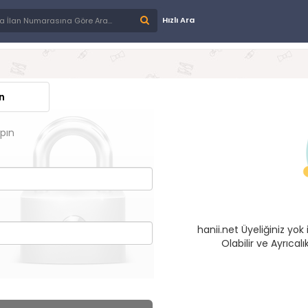
Hızlı Ara
n
apın
hanii.net Üyeliğiniz yo
Olabilir ve Ayrıca