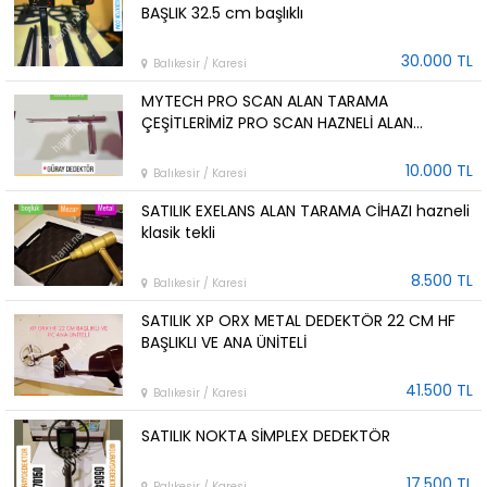
BAŞLIK 32.5 cm başlıklı
30.000 TL
Balıkesir / Karesi
MYTECH PRO SCAN ALAN TARAMA
ÇEŞİTLERİMİZ PRO SCAN HAZNELİ ALAN
TARAMA VE TOMB HUNTER FREKANSLI
10.000 TL
Balıkesir / Karesi
SATILIK EXELANS ALAN TARAMA CİHAZI hazneli
klasik tekli
8.500 TL
Balıkesir / Karesi
SATILIK XP ORX METAL DEDEKTÖR 22 CM HF
BAŞLIKLI VE ANA ÜNİTELİ
41.500 TL
Balıkesir / Karesi
SATILIK NOKTA SİMPLEX DEDEKTÖR
17.500 TL
Balıkesir / Karesi