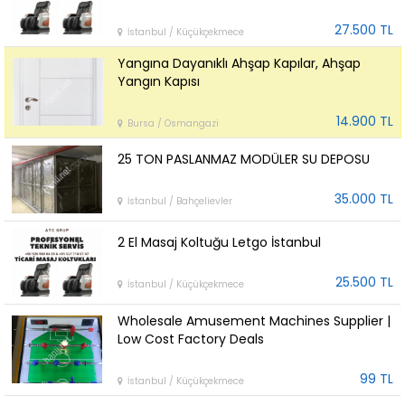
27.500 TL
İstanbul / Küçükçekmece
Yangına Dayanıklı Ahşap Kapılar, Ahşap
Yangın Kapısı
14.900 TL
Bursa / Osmangazi
25 TON PASLANMAZ MODÜLER SU DEPOSU
35.000 TL
İstanbul / Bahçelievler
2 El Masaj Koltuğu Letgo İstanbul
25.500 TL
İstanbul / Küçükçekmece
Wholesale Amusement Machines Supplier |
Low Cost Factory Deals
99 TL
İstanbul / Küçükçekmece