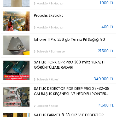
1.000 TL
Karabük / Eskipazar
Propolis Ekstrakt
400 TL
Karabük / Eskipazar
Iphone 11 Pro 256 gb Temiz Pil Sağlığı 90
21.500 TL
Balıkesir / Burhaniye
SATILIK TORK GPR PRO 300 mhz YERALTI
GÖRÜNTÜLEME RADARI
340.000 TL
Balıkesir / Karesi
SATILIK DEDEKTÖR RDR DEEP PRO 27-32-38
CM BAŞLIK SEÇENEKLİ VE HEDİYELİ POİNTER
ÇANTA
14.500 TL
Balıkesir / Karesi
SATILIK FARMET 8...18 KHZ VLF DEDEKTÖR