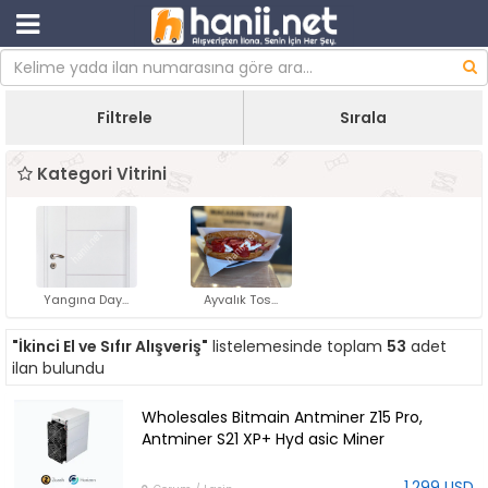
Filtrele
Sırala
Kategori Vitrini
Yangına Day...
Ayvalık Tos...
"İkinci El ve Sıfır Alışveriş"
listelemesinde toplam
53
adet
ilan bulundu
Wholesales Bitmain Antminer Z15 Pro,
Antminer S21 XP+ Hyd asic Miner
1.299 USD