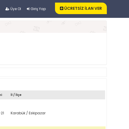
ÜCRETSİZ İLAN VER
Üye Ol
Giriş Yap
hi
İl / İlçe
-21
Karabük / Eskipazar