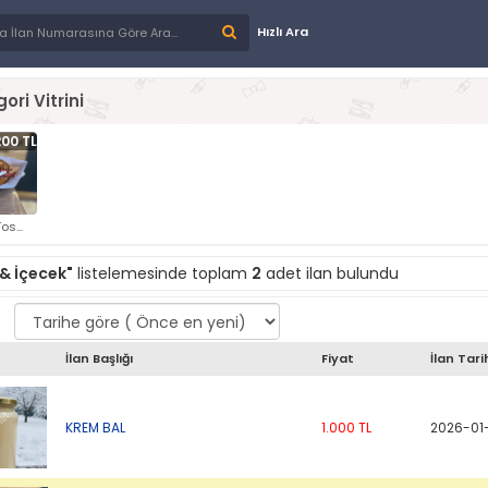
Hızlı Ara
ori Vitrini
200 TL
os...
 & İçecek"
listelemesinde toplam
2
adet ilan bulundu
İlan Başlığı
Fiyat
İlan Tari
KREM BAL
1.000 TL
2026-01