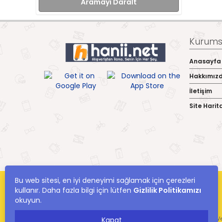
Aramayı Daralt
Kurumsa
Anasayfa
Hakkımız
İletişim
Site Harit
Bu web sitesi, en iyi deneyimi sağlamak için çerezleri
kullanır. Daha fazla bilgi için lütfen
Gizlilik Politikamızı
okuyun.
hanii.net Yer Alan Kullanıcıların Oluşturduğu Tüm İçerik, Görüş Ve
Kapat