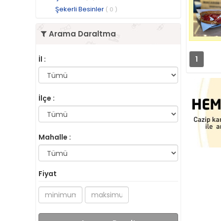
Şekerli Besinler
( 0 )
Arama Daraltma
İl :
1
İlçe :
Mahalle :
Fiyat