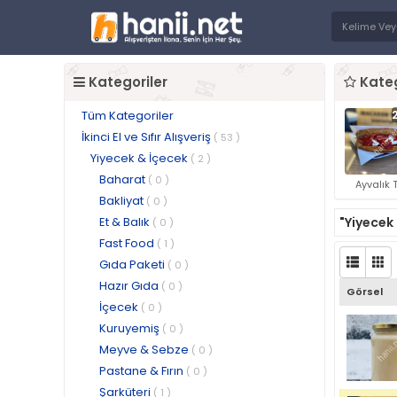
Kategoriler
Kateg
Tüm Kategoriler
İkinci El ve Sıfır Alışveriş
( 53 )
Yiyecek & İçecek
( 2 )
Baharat
( 0 )
Ayvalık T
Bakliyat
( 0 )
Et & Balık
"Yiyecek
( 0 )
Fast Food
( 1 )
Gıda Paketi
( 0 )
Hazır Gıda
( 0 )
Görsel
İçecek
( 0 )
Kuruyemiş
( 0 )
Meyve & Sebze
( 0 )
Pastane & Fırın
( 0 )
Şarküteri
( 1 )