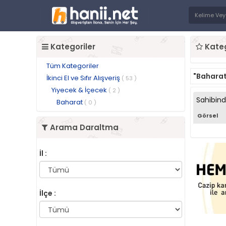
Kategoriler
Kateg
Tüm Kategoriler
"Baharat
İkinci El ve Sıfır Alışveriş
( 53 )
Yiyecek & İçecek
( 2 )
Sahibin
Baharat
( 0 )
Görsel
Arama Daraltma
İl :
İlçe :