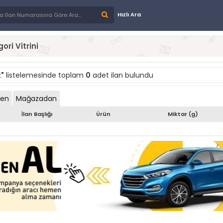
Hızlı Ara
ori Vitrini
"
listelemesinde toplam
0
adet ilan bulundu
den
Mağazadan
İlan Başlığı
Ürün
Miktar (g)