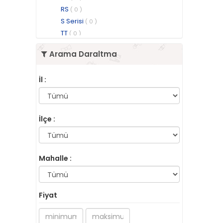
RS
( 0 )
S Serisi
( 0 )
TT
( 0 )
Arama Daraltma
İl :
İlçe :
Mahalle :
Fiyat