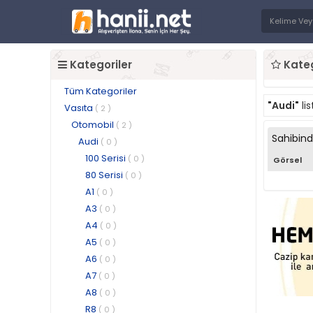
Kategoriler
Kateg
Tüm Kategoriler
"Audi"
li
Vasıta
( 2 )
Otomobil
( 2 )
Sahibin
Audi
( 0 )
100 Serisi
( 0 )
Görsel
80 Serisi
( 0 )
A1
( 0 )
A3
( 0 )
A4
( 0 )
A5
( 0 )
A6
( 0 )
A7
( 0 )
A8
( 0 )
R8
( 0 )