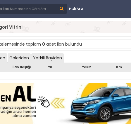
Hızlı Ara
ori Vitrini
stelemesinde toplam
0
adet ilan bulundu
den
Galeriden
Yetkili Bayiden
İlan Başlığı
Yıl
Yakıt
Km