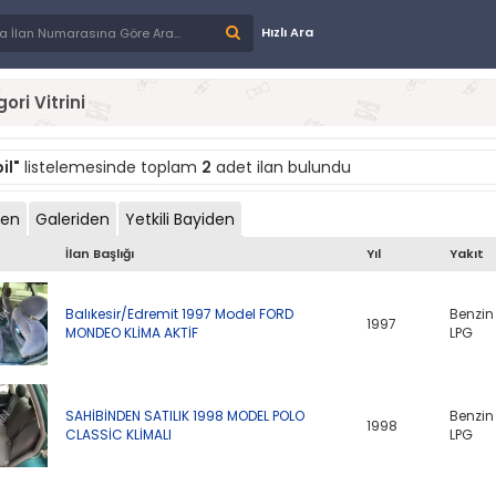
Hızlı Ara
ori Vitrini
il"
listelemesinde toplam
2
adet ilan bulundu
den
Galeriden
Yetkili Bayiden
İlan Başlığı
Yıl
Yakıt
Balıkesir/Edremit 1997 Model FORD
Benzin
1997
MONDEO KLİMA AKTİF
LPG
SAHİBİNDEN SATILIK 1998 MODEL POLO
Benzin
1998
CLASSİC KLİMALI
LPG