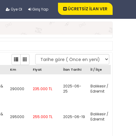
ÜCRETSİZ İLAN VER
Üye Ol
Giriş Yap
Km
Fiyat
İlan Tarihi
İl / İlçe
 &
2025-06-
Balıkesir /
290000
235.000 TL
25
Edremit
 &
Balıkesir /
295000
255.000 TL
2025-06-19
Edremit