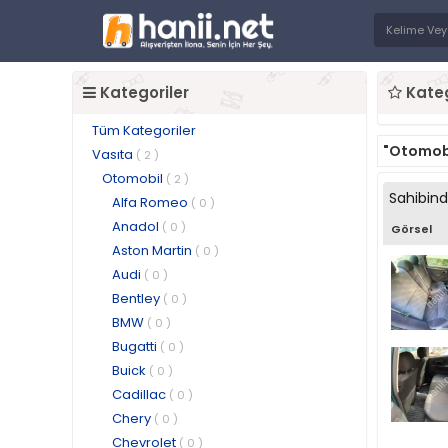
Kategoriler
Kateg
Tüm Kategoriler
"Otomob
Vasıta
( 2 )
Otomobil
( 2 )
Sahibin
Alfa Romeo
( 0 )
Anadol
( 0 )
Görsel
Aston Martin
( 0 )
Audi
( 0 )
Bentley
( 0 )
BMW
( 0 )
Bugatti
( 0 )
Buick
( 0 )
Cadillac
( 0 )
Chery
( 0 )
Chevrolet
( 0 )