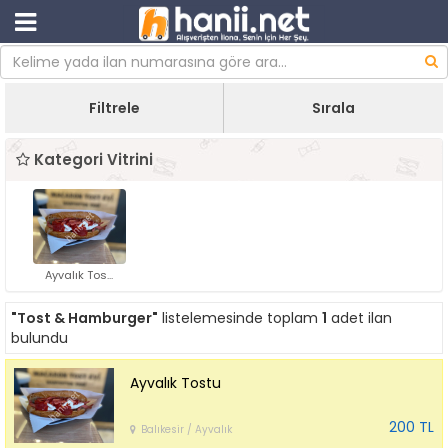
Filtrele
Sırala
Kategori Vitrini
Ayvalık Tos...
"Tost & Hamburger"
listelemesinde toplam
1
adet ilan
bulundu
Ayvalık Tostu
200 TL
Balıkesir / Ayvalık