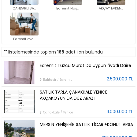
ÇANDARLI SA...
Edremit Haş...
AKÇAY EVDEN...
Edremit evd...
""
listelemesinde toplam
168
adet ilan bulundu
Edremit Tuzcu Murat Da uygun fiyatlı Daire
2.500.000 TL
Balıkesir / Edremit
SATILIK TARLA ÇANAKKALE YENİCE
AKÇAKOYUN DA DÜZ ARAZİ
11.000.000 TL
Çanakkale / Yenice
MERSİN YENİŞEHİR SATILIK TİCARİ+KONUT ARSA