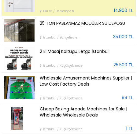
14.900 TL
Bursa / Osmangazi
25 TON PASLANMAZ MODÜLER SU DEPOSU
35.000 TL
İstanbul / Bahçelievler
2 El Masaj Koltuğu Letgo İstanbul
25.500 TL
İstanbul / Küçükçekmece
Wholesale Amusement Machines Supplier |
Low Cost Factory Deals
99 TL
İstanbul / Küçükçekmece
Cheap Boxing Arcade Machines for Sale |
Wholesale Wholesale Deals
1 TL
İstanbul / Küçükçekmece