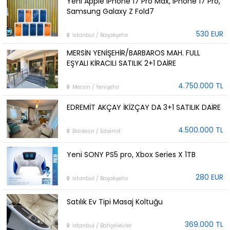
Yeni Apple iPhone 17 Pro Max, iPhone 17 Pro,
Samsung Galaxy Z Fold7
530 EUR
İstanbul / Başakşehir
MERSİN YENİŞEHİR/BARBAROS MAH. FULL
EŞYALI KİRACILI SATILIK 2+1 DAİRE
4.750.000 TL
Mersin / Yenişehir
EDREMİT AKÇAY İKİZÇAY DA 3+1 SATILIK DAİRE
4.500.000 TL
Balıkesir / Edremit
Yeni SONY PS5 pro, Xbox Series X 1TB
280 EUR
İstanbul / Başakşehir
Satılık Ev Tipi Masaj Koltuğu
369.000 TL
İstanbul / Bahçelievler