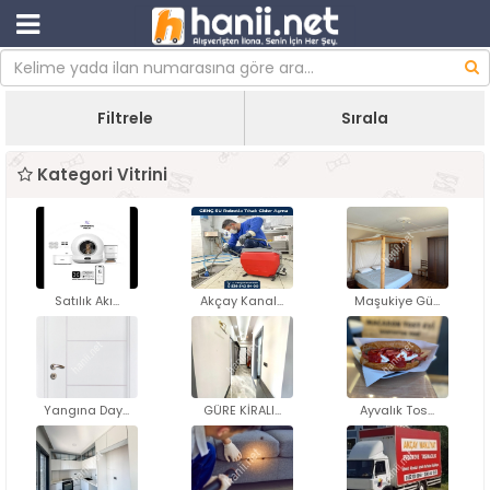
Filtrele
Sırala
Kategori Vitrini
Satılık Akı...
Akçay Kanal...
Maşukiye Gü...
Yangına Day...
GÜRE KİRALI...
Ayvalık Tos...