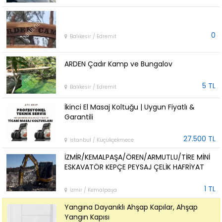
0
Balıkesir / Edremit
ARDEN Çadır Kamp ve Bungalov
5 TL
Balıkesir / Edremit
İkinci El Masaj Koltuğu | Uygun Fiyatlı &
Garantili
27.500 TL
İstanbul / Küçükçekmece
İZMİR/KEMALPAŞA/ÖREN/ARMUTLU/TİRE MİNİ
ESKAVATÖR KEPÇE PEYSAJ ÇELİK HAFRİYAT
1 TL
İzmir / Kemalpaşa
Yangına Dayanıklı Ahşap Kapılar, Ahşap
Yangın Kapısı