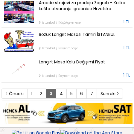
Arcade strojevi za prodaju Zagreb - Koliko
košta otvaranje igraonice Hrvatska
1 TL
İstanbul / Küçükçekmece
Bozuk Langırt Masası Tamiri İSTANBUL
1 TL
İstanbul / Bayrampaşa
Langırt Masa Kolu Değişimi Fiyat
1 TL
İstanbul / Bayrampaşa
< Önceki
1
2
3
4
5
6
7
Sonraki >