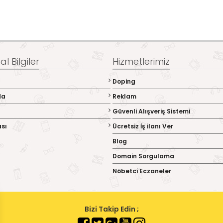
l Bilgiler
Hizmetlerimiz
Doping
da
Reklam
Güvenli Alışveriş Sistemi
ası
Ücretsiz İş ilanı Ver
Blog
Domain Sorgulama
Nöbetci Eczaneler
Bizi Takip Edin ;