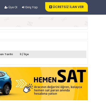
ÜCRETSİZ İLAN VER
Üye Ol
Giriş Yap
lan Tarihi
İl / İlçe