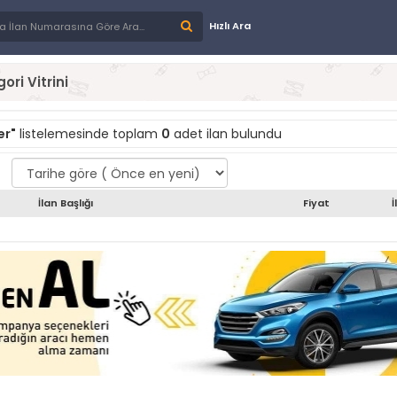
Hızlı Ara
ori Vitrini
er"
listelemesinde toplam
0
adet ilan bulundu
İlan Başlığı
Fiyat
İ