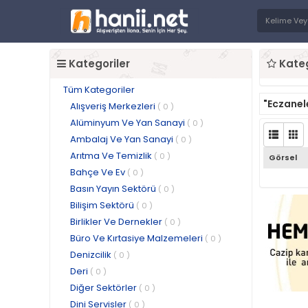
Kategoriler
Kateg
Tüm Kategoriler
"Eczanel
Alışveriş Merkezleri
( 0 )
Alüminyum Ve Yan Sanayi
( 0 )
Ambalaj Ve Yan Sanayi
( 0 )
Arıtma Ve Temizlik
( 0 )
Görsel
Bahçe Ve Ev
( 0 )
Basın Yayın Sektörü
( 0 )
Bilişim Sektörü
( 0 )
Birlikler Ve Dernekler
( 0 )
Büro Ve Kırtasiye Malzemeleri
( 0 )
Denizcilik
( 0 )
Deri
( 0 )
Diğer Sektörler
( 0 )
Dini Servisler
( 0 )