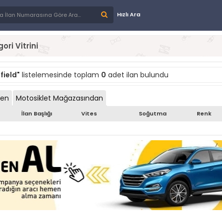
Hızlı Ara
ori Vitrini
field"
listelemesinde toplam
0
adet ilan bulundu
den
Motosiklet Mağazasından
İlan Başlığı
Vites
Soğutma
Renk