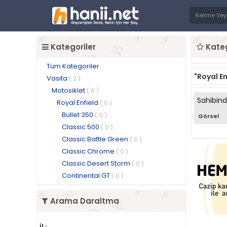
Kategoriler
Kateg
Tüm Kategoriler
"Royal En
Vasıta
( 2 )
Motosiklet
( 0 )
Sahibin
Royal Enfield
( 0 )
Bullet 350
( 0 )
Görsel
Classic 500
( 0 )
Classic Battle Green
( 0 )
Classic Chrome
( 0 )
Classic Desert Storm
( 0 )
Continental GT
( 0 )
Arama Daraltma