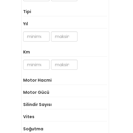
K 1600 GTL
( 0 )
K 1600 GTL Exclusive
( 0 )
Tipi
R 1000 RS
( 0 )
R 1100 GS
( 0 )
Yıl
R 1100 R
( 0 )
R 1100 RT
( 0 )
R 1100 S
( 0 )
R 1150 GS
( 0 )
Km
R 1150 GS Adventure
( 0 )
R 1150 R
( 0 )
R 1150 RT
( 0 )
R 1200 C
( 0 )
Motor Hacmi
R 1200 CL
( 0 )
Motor Gücü
R 1200 GS
( 0 )
R 1200 GS Adventure
( 0 )
Silindir Sayısı
R 1200 R
( 0 )
R 1200 RT
( 0 )
Vites
R 60-6
( 0 )
Soğutma
R 60-7
( 0 )