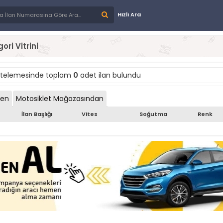
Hızlı Ara
ori Vitrini
stelemesinde toplam
0
adet ilan bulundu
den
Motosiklet Mağazasından
İlan Başlığı
Vites
Soğutma
Renk