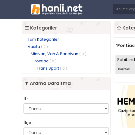
Kategoriler
Kateg
Tüm Kategoriler
"Pontiac
Vasıta
( 2 )
Minivan, Van & Panelvan
( 0 )
Sahibin
Pontiac
( 0 )
Trans Sport
( 0 )
Görsel
Arama Daraltma
İl :
İlçe :