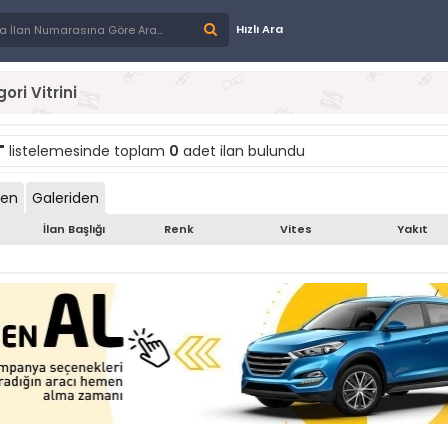
Hızlı Ara
ori Vitrini
"
listelemesinde toplam
0
adet ilan bulundu
den
Galeriden
İlan Başlığı
Renk
Vites
Yakıt