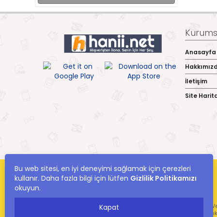
Kurumsa
Anasayfa
Hakkımız
İletişim
Site Harit
Bu web sitesi, en iyi deneyimi sağlamak için çerezleri
kullanır. Daha fazla bilgi için lütfen
Gizlilik Politikamızı
okuyun.
hanii.net Yer Alan Kullanıcıların Oluşturduğu Tüm İçerik, Görüş Ve
Kapat
Ve Bilgilerin Yanlışl