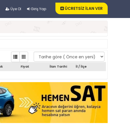
ÜCRETSİZ İLAN VER
Üye Ol
Giriş Yap
uk
Fiyat
İlan Tarihi
İl / İlçe