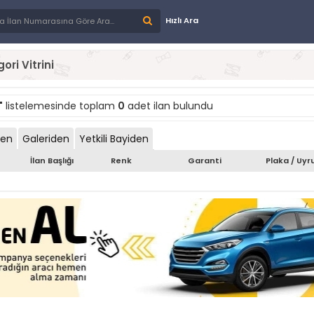
Hızlı Ara
ori Vitrini
"
listelemesinde toplam
0
adet ilan bulundu
den
Galeriden
Yetkili Bayiden
İlan Başlığı
Renk
Garanti
Plaka / Uyr