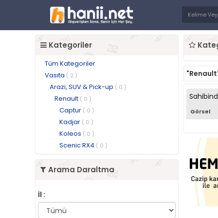
Kategoriler
Kateg
Tüm Kategoriler
"Renault
Vasıta
( 2 )
Arazi, SUV & Pick-up
( 0 )
Sahibin
Renault
( 0 )
Captur
( 0 )
Görsel
Kadjar
( 0 )
Koleos
( 0 )
Scenic RX4
( 0 )
Arama Daraltma
İl :