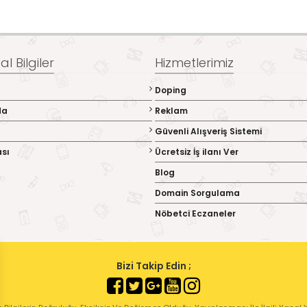
l Bilgiler
Hizmetlerimiz
Doping
da
Reklam
Güvenli Alışveriş Sistemi
ası
Ücretsiz İş ilanı Ver
Blog
Domain Sorgulama
Nöbetci Eczaneler
Bizi Takip Edin ;