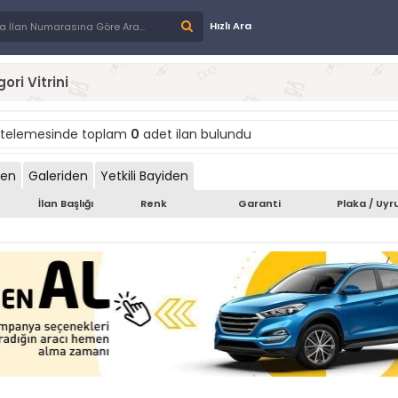
Hızlı Ara
ori Vitrini
stelemesinde toplam
0
adet ilan bulundu
den
Galeriden
Yetkili Bayiden
İlan Başlığı
Renk
Garanti
Plaka / Uyr