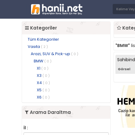
Kategoriler
Kateg
Tüm Kategoriler
"BMW"
li
Vasıta
( 2 )
Arazi, SUV & Pick-up
( 0 )
Sahibin
BMW
( 0 )
X1
( 0 )
Görsel
X3
( 0 )
X4
( 0 )
X5
( 0 )
X6
( 0 )
Arama Daraltma
İl :