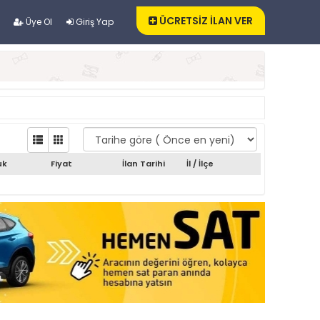
ÜCRETSİZ İLAN VER
Üye Ol
Giriş Yap
uk
Fiyat
İlan Tarihi
İl / İlçe