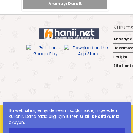
Aramayı Daralt
Kurumsa
Anasayfa
Hakkımız
İletişim
Site Harit
Bu web sitesi, en iyi deneyimi sağlamak için çerezleri
kullanır. Daha fazla bilgi için lütfen
Gizlilik Politikamızı
okuyun.