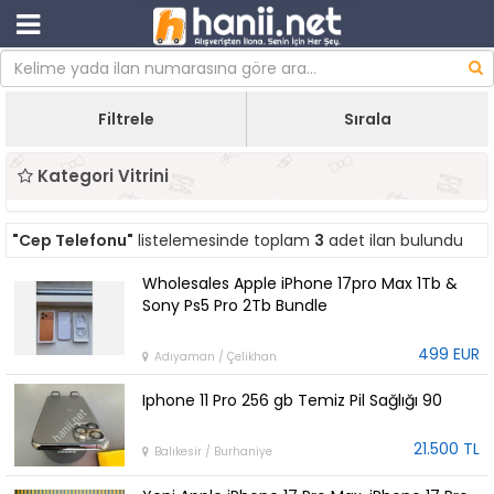
Filtrele
Sırala
Kategori Vitrini
"Cep Telefonu"
listelemesinde toplam
3
adet ilan bulundu
Wholesales Apple iPhone 17pro Max 1Tb &
Sony Ps5 Pro 2Tb Bundle
499 EUR
Adıyaman / Çelikhan
Iphone 11 Pro 256 gb Temiz Pil Sağlığı 90
21.500 TL
Balıkesir / Burhaniye