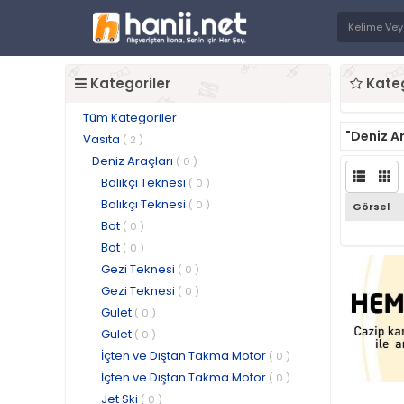
Kategoriler
Kateg
Tüm Kategoriler
"Deniz Ar
Vasıta
( 2 )
Deniz Araçları
( 0 )
Balıkçı Teknesi
( 0 )
Balıkçı Teknesi
( 0 )
Görsel
Bot
( 0 )
Bot
( 0 )
Gezi Teknesi
( 0 )
Gezi Teknesi
( 0 )
Gulet
( 0 )
Gulet
( 0 )
İçten ve Dıştan Takma Motor
( 0 )
İçten ve Dıştan Takma Motor
( 0 )
Jet Ski
( 0 )