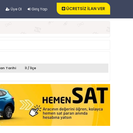
ÜCRETSİZ İLAN VER
Üye Ol
Giriş Yap
lan Tarihi
İl / İlçe