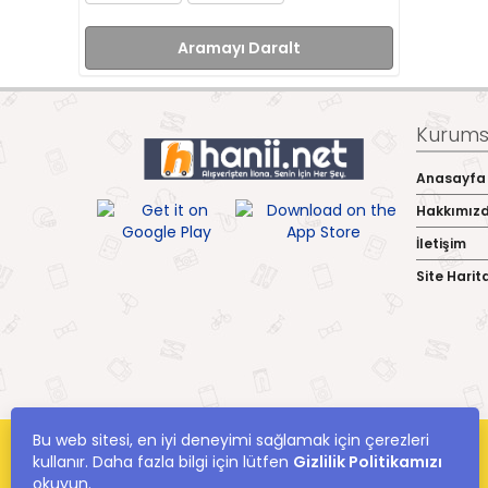
Aramayı Daralt
Kurumsa
Anasayfa
Hakkımız
İletişim
Site Harit
Bu web sitesi, en iyi deneyimi sağlamak için çerezleri
kullanır. Daha fazla bilgi için lütfen
Gizlilik Politikamızı
okuyun.