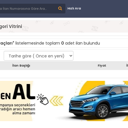
Hızlı Ara
ori Vitrini
açları"
listelemesinde toplam
0
adet ilan bulundu
İlan Başlığı
Fiyat
İ