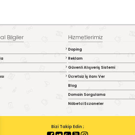
l Bilgiler
Hizmetlerimiz
Doping
da
Reklam
Güvenli Alışveriş Sistemi
ası
Ücretsiz İş ilanı Ver
Blog
Domain Sorgulama
Nöbetci Eczaneler
Bizi Takip Edin ;