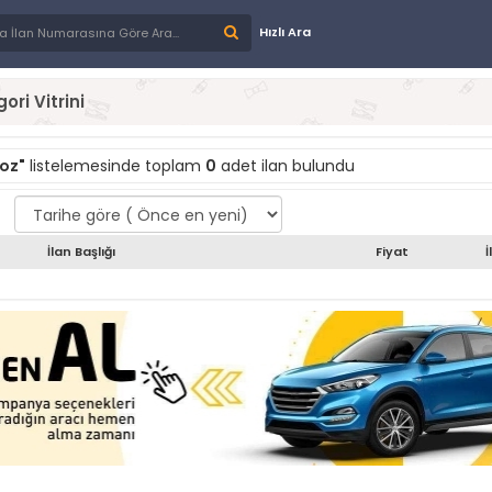
Hızlı Ara
ori Vitrini
oz"
listelemesinde toplam
0
adet ilan bulundu
İlan Başlığı
Fiyat
İ