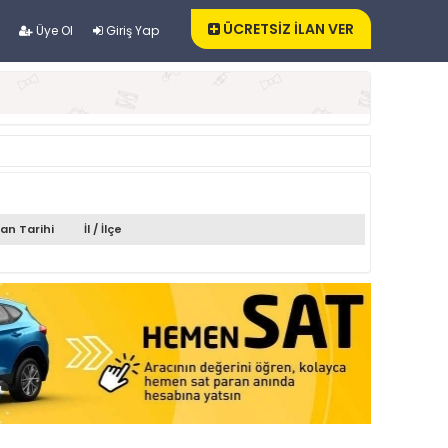
ÜCRETSİZ İLAN VER
Üye Ol
Giriş Yap
lan Tarihi
İl / İlçe