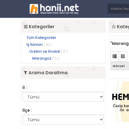
Kategoriler
Kateg
Tüm Kategoriler
"Marang
İş İlanları
( 10 )
Üretim ve İmalat
( 0 )
Marangoz
( 0 )
Görsel
Arama Daraltma
İl :
İlçe :