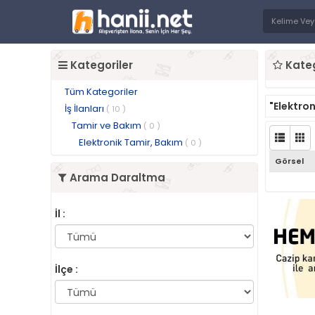
Kategoriler
Kateg
Tüm Kategoriler
"Elektro
İş İlanları
( 10 )
Tamir ve Bakım
( 0 )
Elektronik Tamir, Bakım
( 0 )
Görsel
Arama Daraltma
İl :
İlçe :