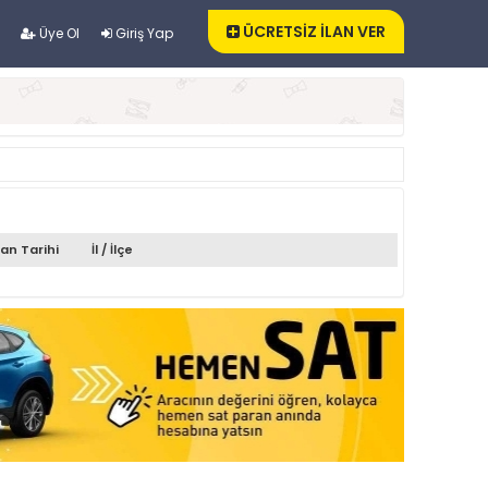
ÜCRETSİZ İLAN VER
Üye Ol
Giriş Yap
lan Tarihi
İl / İlçe