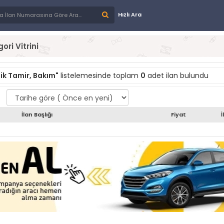
Hızlı Ara
ori Vitrini
nik Tamir, Bakım"
listelemesinde toplam
0
adet ilan bulundu
İlan Başlığı
Fiyat
İ