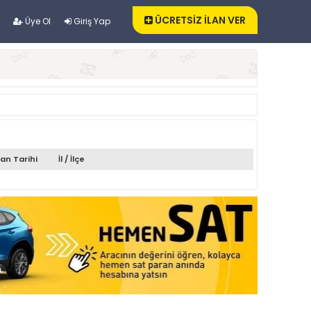
ÜCRETSİZ İLAN VER
Üye Ol
Giriş Yap
lan Tarihi
İl / İlçe