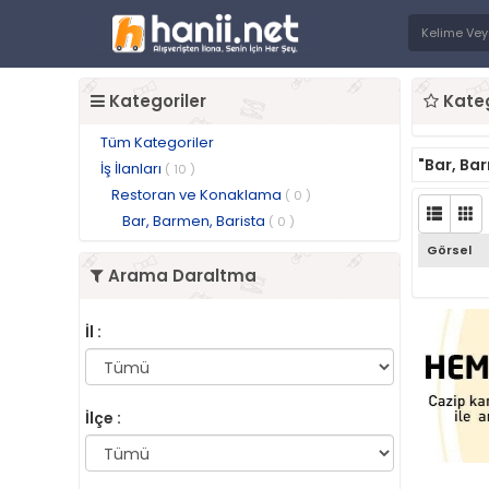
Kategoriler
Kateg
Tüm Kategoriler
"Bar, Ba
İş İlanları
( 10 )
Restoran ve Konaklama
( 0 )
Bar, Barmen, Barista
( 0 )
Görsel
Arama Daraltma
İl :
İlçe :