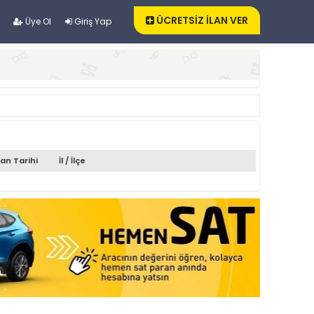
ÜCRETSİZ İLAN VER
Üye Ol
Giriş Yap
lan Tarihi
İl / İlçe