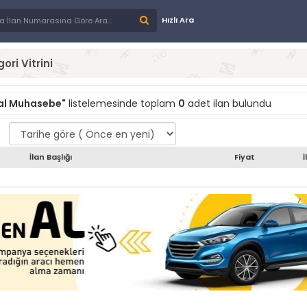
Hızlı Ara
ori Vitrini
al Muhasebe"
listelemesinde toplam
0
adet ilan bulundu
İlan Başlığı
Fiyat
İ