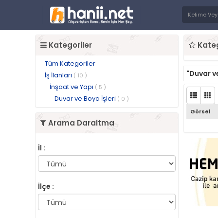
Kategoriler
Kateg
Tüm Kategoriler
"Duvar ve
İş İlanları
( 10 )
İnşaat ve Yapı
( 5 )
Duvar ve Boya İşleri
( 0 )
Görsel
Arama Daraltma
İl :
İlçe :