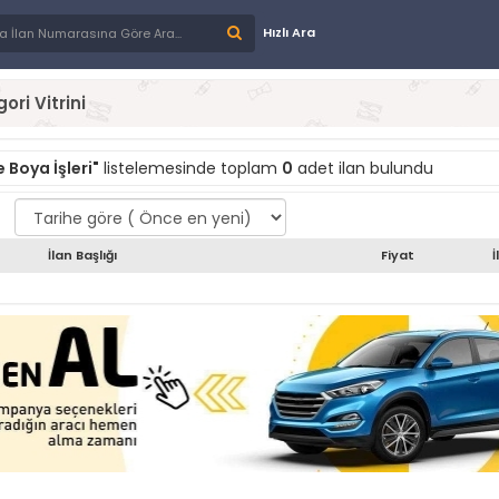
Hızlı Ara
ori Vitrini
 Boya İşleri"
listelemesinde toplam
0
adet ilan bulundu
İlan Başlığı
Fiyat
İ