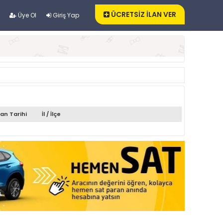
ÜCRETSİZ İLAN VER
Üye Ol
Giriş Yap
lan Tarihi
İl / İlçe