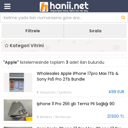
Filtrele
Sırala
Kategori Vitrini
"Apple"
listelemesinde toplam
3
adet ilan bulundu
Wholesales Apple iPhone 17pro Max 1Tb &
Sony Ps5 Pro 2Tb Bundle
499 EUR
Adıyaman / Çelikhan
Iphone 11 Pro 256 gb Temiz Pil Sağlığı 90
21.500 TL
Balıkesir / Burhaniye