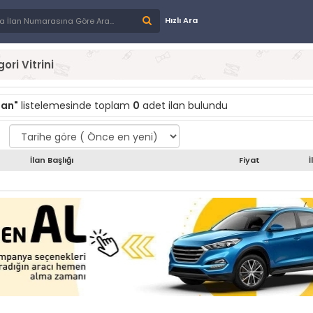
Hızlı Ara
ori Vitrini
man"
listelemesinde toplam
0
adet ilan bulundu
İlan Başlığı
Fiyat
İ