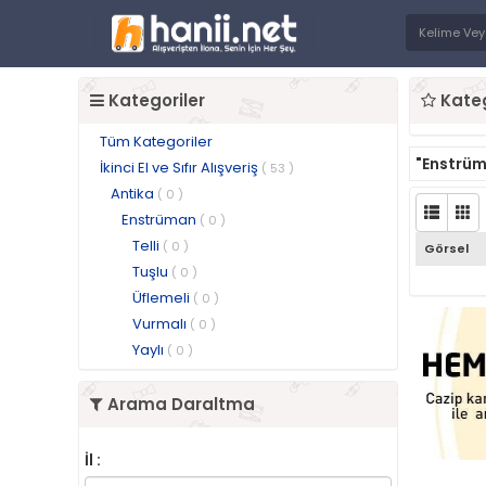
Kategoriler
Kateg
Tüm Kategoriler
"Enstrü
İkinci El ve Sıfır Alışveriş
( 53 )
Antika
( 0 )
Enstrüman
( 0 )
Telli
( 0 )
Görsel
Tuşlu
( 0 )
Üflemeli
( 0 )
Vurmalı
( 0 )
Yaylı
( 0 )
Arama Daraltma
İl :