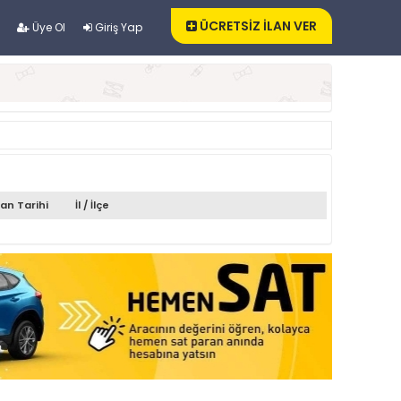
ÜCRETSİZ İLAN VER
Üye Ol
Giriş Yap
lan Tarihi
İl / İlçe