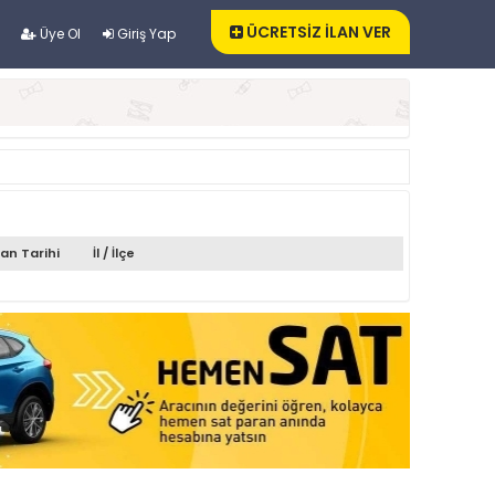
ÜCRETSİZ İLAN VER
Üye Ol
Giriş Yap
lan Tarihi
İl / İlçe