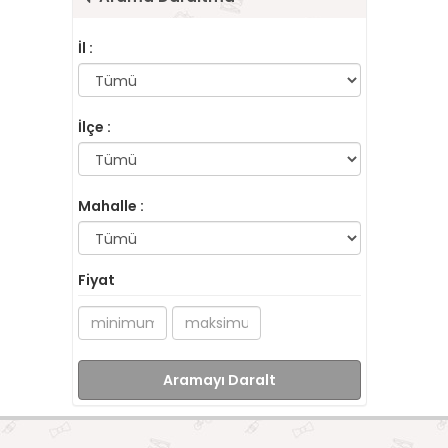
İl :
İlçe :
Mahalle :
Fiyat
Aramayı Daralt