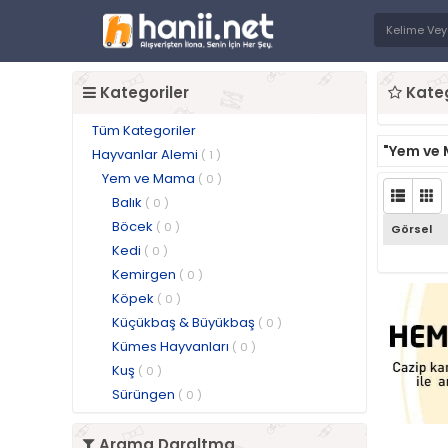
Kategoriler
Kateg
Tüm Kategoriler
"Yem ve
Hayvanlar Alemi
( 1 )
Yem ve Mama
( 0 )
Balık
( 0 )
Böcek
( 0 )
Görsel
Kedi
( 0 )
Kemirgen
( 0 )
Köpek
( 0 )
Küçükbaş & Büyükbaş
( 0 )
Kümes Hayvanları
( 0 )
Kuş
( 0 )
Sürüngen
( 0 )
Arama Daraltma