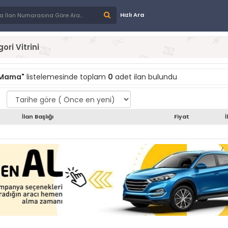
Hızlı Ara
ori Vitrini
 Mama"
listelemesinde toplam
0
adet ilan bulundu
İlan Başlığı
Fiyat
İ