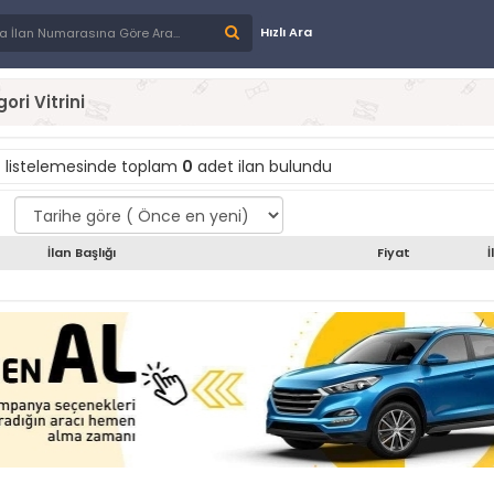
Hızlı Ara
ori Vitrini
"
listelemesinde toplam
0
adet ilan bulundu
İlan Başlığı
Fiyat
İ