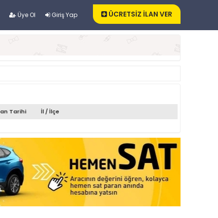
ÜCRETSİZ İLAN VER
Üye Ol
Giriş Yap
lan Tarihi
İl / İlçe