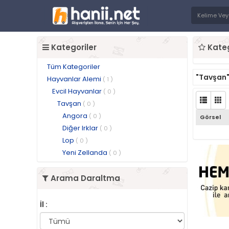
Kategoriler
Kateg
Tüm Kategoriler
"Tavşan
Hayvanlar Alemi
( 1 )
Evcil Hayvanlar
( 0 )
Tavşan
( 0 )
Angora
( 0 )
Görsel
Diğer Irklar
( 0 )
Lop
( 0 )
Yeni Zellanda
( 0 )
Arama Daraltma
İl :