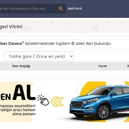
Hızlı Ara
ori Vitrini
ber Devesi"
listelemesinde toplam
0
adet ilan bulundu
İlan Başlığı
Fiyat
İ