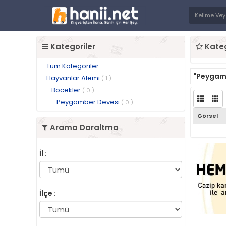
Kategoriler
Kateg
Tüm Kategoriler
"Peygam
Hayvanlar Alemi
( 1 )
Böcekler
( 0 )
Peygamber Devesi
( 0 )
Görsel
Arama Daraltma
İl :
İlçe :