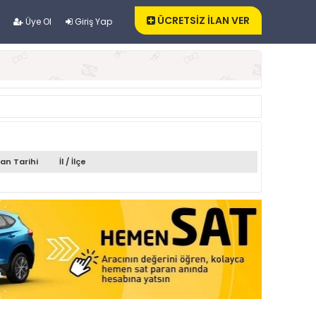
ÜCRETSİZ İLAN VER
Üye Ol
Giriş Yap
lan Tarihi
İl / İlçe