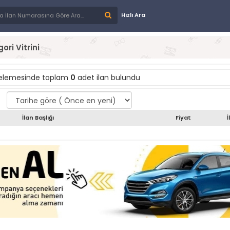
Hızlı Ara
ori Vitrini
telemesinde toplam
0
adet ilan bulundu
İlan Başlığı
Fiyat
İ