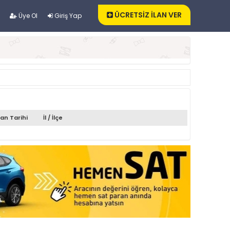
ÜCRETSİZ İLAN VER
Üye Ol
Giriş Yap
lan Tarihi
İl / İlçe