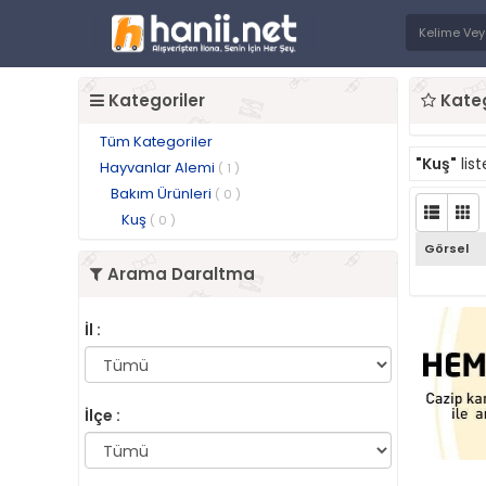
Kategoriler
Kateg
Tüm Kategoriler
"Kuş"
lis
Hayvanlar Alemi
( 1 )
Bakım Ürünleri
( 0 )
Kuş
( 0 )
Görsel
Arama Daraltma
İl :
İlçe :