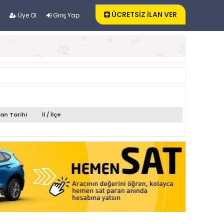
ÜCRETSİZ İLAN VER
Üye Ol
Giriş Yap
lan Tarihi
İl / İlçe