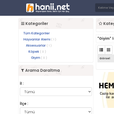
Kategoriler
Kateg
Tüm Kategoriler
"Giyim"
l
Hayvanlar Alemi
( 1 )
Aksesuarlar
( 1 )
Köpek
( 0 )
Giyim
( 0 )
Görsel
Arama Daraltma
İl :
İlçe :