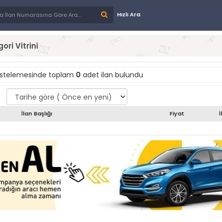
Hızlı Ara
ori Vitrini
istelemesinde toplam
0
adet ilan bulundu
İlan Başlığı
Fiyat
İ