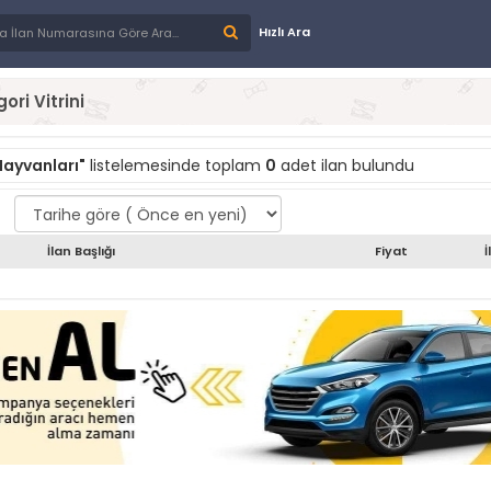
Hızlı Ara
ori Vitrini
ayvanları"
listelemesinde toplam
0
adet ilan bulundu
İlan Başlığı
Fiyat
İ