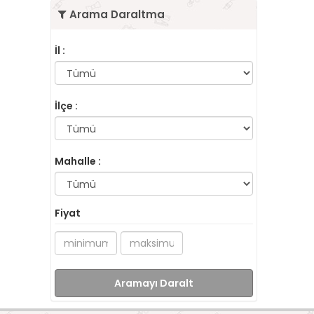
Arama Daraltma
İl :
İlçe :
Mahalle :
Fiyat
Aramayı Daralt