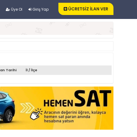
ÜCRETSİZ İLAN VER
Üye Ol
Giriş Yap
lan Tarihi
İl / İlçe