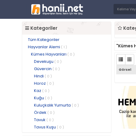
Kategoriler
Kateg
Tüm Kategoriler
"Kümes H
Hayvanlar Alemi
( 1 )
Kümes Hayvanları
( 0 )
Devekuşu
( 0 )
Güvercin
( 0 )
Görsel
Hindi
( 0 )
Horoz
( 0 )
Kaz
( 0 )
Kuğu
( 0 )
Kuluçkalık Yumurta
( 0 )
Ördek
( 0 )
Tavuk
( 0 )
Tavus Kuşu
( 0 )