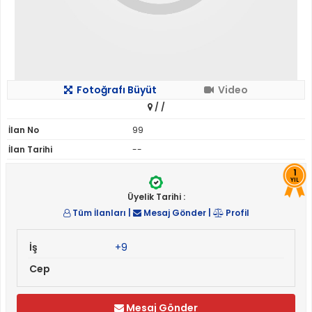
Fotoğrafı Büyüt
Video
/
/
İlan No
99
İlan Tarihi
--
1
YIL
Üyelik Tarihi :
Tüm İlanları
|
Mesaj Gönder
|
Profil
İş
+9
Cep
Mesaj Gönder