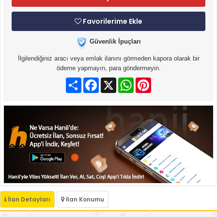
Favorilerime Ekle
Güvenlik İpuçları
İlgilendiğiniz aracı veya emlak ilanını görmeden kapora olarak bir
ödeme yapmayın, para göndermeyin.
Paylaş
Facebook
X
WhatsApp
Pinterest
İlan Detayları
İlan Konumu