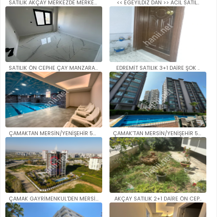
SATILIK AKÇAY MERKEZDE MERKEZİ..
<< EGEYILDIZ DAN >> ACİL SATIL..
SATILIK ÖN CEPHE ÇAY MANZARALI..
EDREMİT SATILIK 3+1 DAİRE ŞOK ..
ÇAMAKTAN MERSİN/YENİŞEHİR 50. ..
ÇAMAK'TAN MERSİN/YENİŞEHİR 50...
ÇAMAK GAYRİMENKUL'DEN MERSİN/Y..
AKÇAY SATILIK 2+1 DAİRE ÖN CEP..