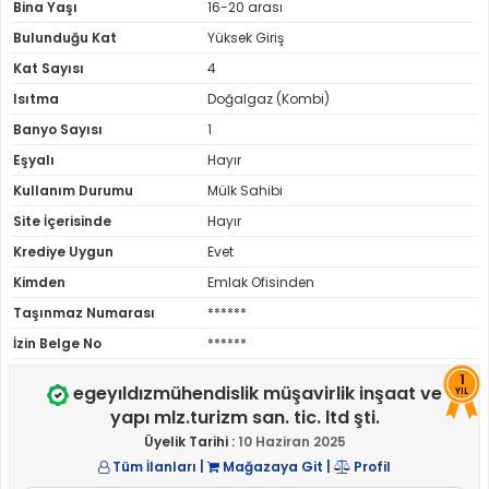
Bina Yaşı
16-20 arası
Bulunduğu Kat
Yüksek Giriş
Kat Sayısı
4
Isıtma
Doğalgaz (Kombi)
Banyo Sayısı
1
Eşyalı
Hayır
Kullanım Durumu
Mülk Sahibi
Site İçerisinde
Hayır
Krediye Uygun
Evet
Kimden
Emlak Ofisinden
Taşınmaz Numarası
******
İzin Belge No
******
1
egeyıldızmühendislik müşavirlik inşaat ve
YIL
yapı mlz.turizm san. tic. ltd şti.
Üyelik Tarihi :
10 Haziran 2025
Tüm İlanları
|
Mağazaya Git
|
Profil