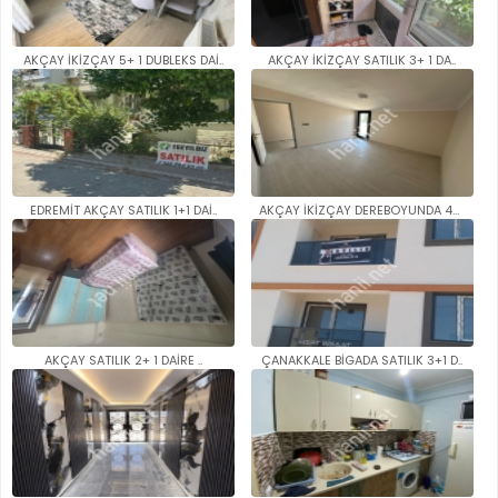
AKÇAY İKİZÇAY 5+ 1 DUBLEKS DAİ..
AKÇAY İKİZÇAY SATILIK 3+ 1 DA..
EDREMİT AKÇAY SATILIK 1+1 DAİ..
AKÇAY İKİZÇAY DEREBOYUNDA 4+1 ..
AKÇAY SATILIK 2+ 1 DAİRE ..
ÇANAKKALE BİGADA SATILIK 3+1 D..