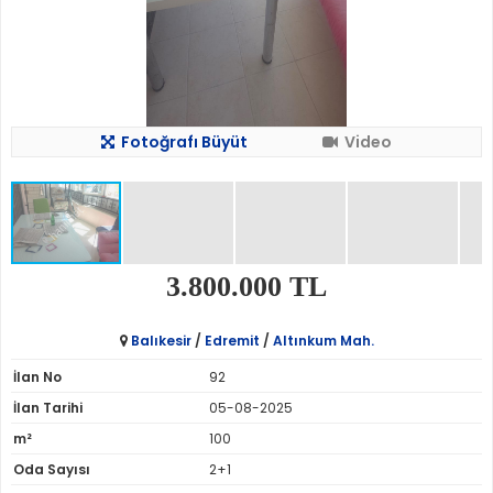
Fotoğrafı Büyüt
Video
3.800.000 TL
Balıkesir
/
Edremit
/
Altınkum Mah.
İlan No
92
İlan Tarihi
05-08-2025
m²
100
Oda Sayısı
2+1