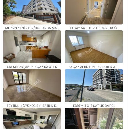
MERSİN YENİŞEHİR/BARBAROS MAH...
AKÇAY SATILIK 2 + 1 DAİRE DOĞ..
EDREMİT AKÇAY İKİZÇAY DA 3+1 S..
AKÇAY ALTINKUM DA SATILIK 3 +..
ZEYTİNLİ KÖYÜNDE 2+1 SATILIK D..
EDREMİT 3+1 SATILIK DAİRE..