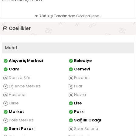
736
Kişi Tarafından Görüntülendi.
Özellikler
Muhit
Alışveriş Merkezi
Belediye
Cami
Cemevi
Denize Sıfır
Eczane
Eğlence Merkezi
Fuar
Hastane
Havra
Kilise
Lise
Market
Park
Polis Merkezi
Sağlık Ocağı
Semt Pazarı
Spor Salonu