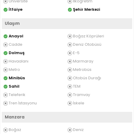
Üniversite
İlköğretim
İtfaiye
Şehir Merkezi
Ulaşım
Anayol
Boğaz Köprüleri
Cadde
Deniz Otobüsü
Dolmuş
E-5
Havaalanı
Marmaray
Metro
Metrobüs
Minibüs
Otobüs Durağı
Sahil
TEM
Teleferik
Tramvay
Tren İstasyonu
İskele
Manzara
Boğaz
Deniz