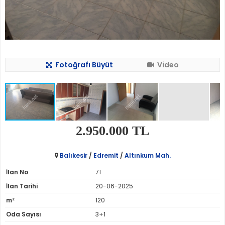
Fotoğrafı Büyüt
Video
2.950.000 TL
Balıkesir
/
Edremit
/
Altınkum Mah.
İlan No
71
İlan Tarihi
20-06-2025
m²
120
Oda Sayısı
3+1