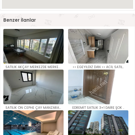
Benzer İlanlar
SATILIK AKÇAY MERKEZDE MERKEZİ..
<< EGEYILDIZ DAN >> ACİL SATIL..
SATILIK ÖN CEPHE ÇAY MANZARALI..
EDREMİT SATILIK 3+1 DAİRE ŞOK ..