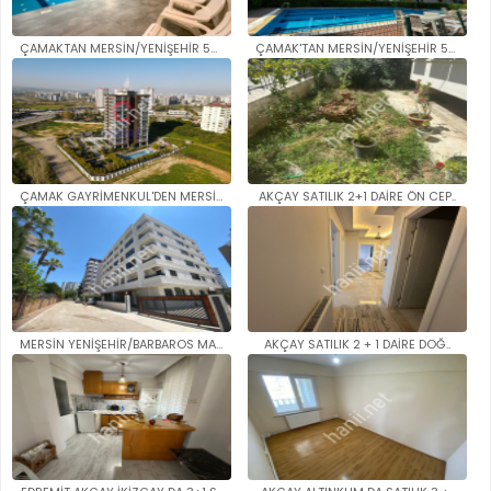
ÇAMAKTAN MERSİN/YENİŞEHİR 50. ..
ÇAMAK'TAN MERSİN/YENİŞEHİR 50...
ÇAMAK GAYRİMENKUL'DEN MERSİN/Y..
AKÇAY SATILIK 2+1 DAİRE ÖN CEP..
MERSİN YENİŞEHİR/BARBAROS MAH...
AKÇAY SATILIK 2 + 1 DAİRE DOĞ..