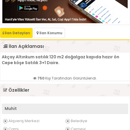
İlan Detayları
İlan Konumu
İlan Açıklaması
Akçay Altınkum satılık 120 m2 doğalgaz kapıda hazır ön
Cepe köşe Satılık 3+1 Daire.
750
Kişi Tarafından Görüntülendi.
Özellikler
Muhit
Alışveriş Merkezi
Belediye
Cami
Cemevi