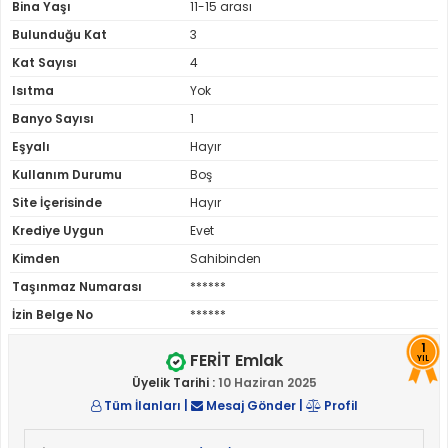
Bina Yaşı
11-15 arası
Bulunduğu Kat
3
Kat Sayısı
4
Isıtma
Yok
Banyo Sayısı
1
Eşyalı
Hayır
Kullanım Durumu
Boş
Site İçerisinde
Hayır
Krediye Uygun
Evet
Kimden
Sahibinden
Taşınmaz Numarası
******
İzin Belge No
******
1
FERİT Emlak
YIL
Üyelik Tarihi :
10 Haziran 2025
Tüm İlanları
|
Mesaj Gönder
|
Profil