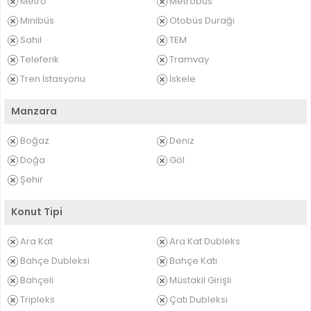
Metro
Metrobüs
Minibüs
Otobüs Durağı
Sahil
TEM
Teleferik
Tramvay
Tren İstasyonu
İskele
Manzara
Boğaz
Deniz
Doğa
Göl
Şehir
Konut Tipi
Ara Kat
Ara Kat Dubleks
Bahçe Dubleksi
Bahçe Katı
Bahçeli
Müstakil Girişli
Tripleks
Çatı Dubleksi