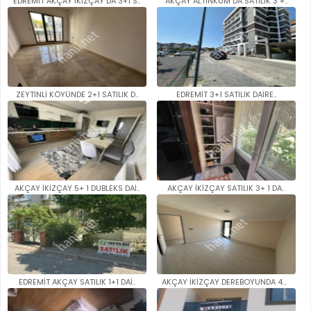
EDREMİT AKÇAY İKİZÇAY DA 3+1 S..
AKÇAY ALTINKUM DA SATILIK 3 +..
ZEYTİNLİ KÖYÜNDE 2+1 SATILIK D..
EDREMİT 3+1 SATILIK DAİRE..
AKÇAY İKİZÇAY 5+ 1 DUBLEKS DAİ..
AKÇAY İKİZÇAY SATILIK 3+ 1 DA..
EDREMİT AKÇAY SATILIK 1+1 DAİ..
AKÇAY İKİZÇAY DEREBOYUNDA 4+1 ..