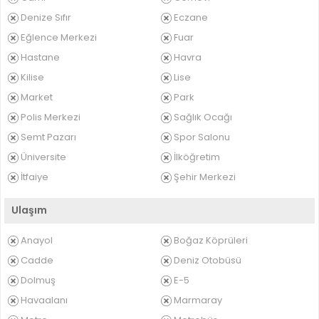
Denize Sıfır
Eczane
Eğlence Merkezi
Fuar
Hastane
Havra
Kilise
Lise
Market
Park
Polis Merkezi
Sağlık Ocağı
Semt Pazarı
Spor Salonu
Üniversite
İlköğretim
İtfaiye
Şehir Merkezi
Ulaşım
Anayol
Boğaz Köprüleri
Cadde
Deniz Otobüsü
Dolmuş
E-5
Havaalanı
Marmaray