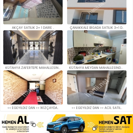
AKÇAY SATILIK 2+ 1 DAİRE ..
ÇANAKKALE BİGADA SATILIK 3+1 D..
KÜTAHYA ZAFERTEPE MAHALLESİNDE..
KÜTAHYA MEYDAN MAHALLESİNDE SA..
<< EGEYILDIZ DAN >> İKİZÇAYDA..
<< EGEYILDIZ DAN >> ACİL SATIL..