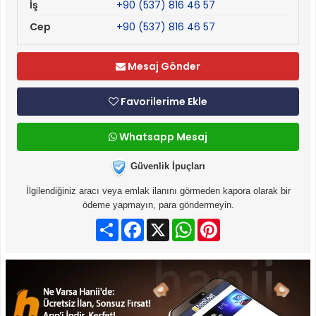
İş
+90 (537) 816 46 57
Cep
+90 (537) 816 46 57
Mesaj Gönder
Favorilerime Ekle
Whatsapp Mesaj
Güvenlik İpuçları
İlgilendiğiniz aracı veya emlak ilanını görmeden kapora olarak bir
ödeme yapmayın, para göndermeyin.
Paylaş
Facebook
X
WhatsApp
Pinterest