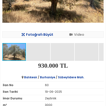
Fotoğrafı Büyüt
Video
930.000 TL
Balıkesir
/
Burhaniye
/
Sübeylidere Mah.
İlan No
60
İlan Tarihi
19-06-2025
İmar Durumu
Zeytinlik
m²
3000