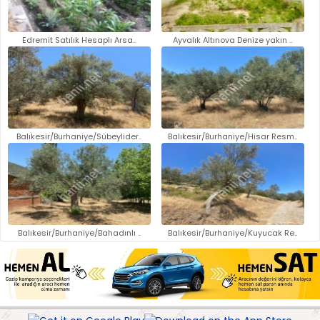
Edremit Satılık Hesaplı Arsa..
Ayvalık Altınova Denize yakın ..
Balıkesir/Burhaniye/Sübeylider..
Balıkesir/Burhaniye/Hisar Resm..
Balıkesir/Burhaniye/Bahadınlı ..
Balıkesir/Burhaniye/Kuyucak Re..