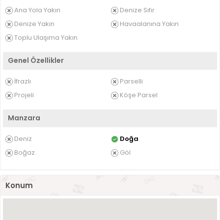
Ana Yola Yakın
Denize Sıfır
Denize Yakın
Havaalanına Yakın
Toplu Ulaşıma Yakın
Genel Özellikler
İfrazlı
Parselli
Projeli
Köşe Parsel
Manzara
Deniz
Doğa
Boğaz
Göl
Konum