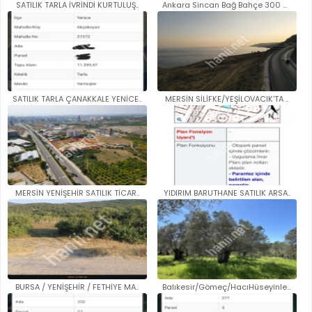
SATILIK TARLA İVRİNDİ KURTULUŞ..
Ankara Sincan Bağ Bahçe 300 me..
SATILIK TARLA ÇANAKKALE YENİCE..
MERSİN SİLİFKE/YEŞİLOVACIK'TA ..
MERSİN YENİŞEHİR SATILIK TİCAR..
YIDIRIM BARUTHANE SATILIK ARSA..
BURSA / YENİŞEHİR / FETHİYE MA..
Balıkesir/Gömeç/HacıHüseyinler..