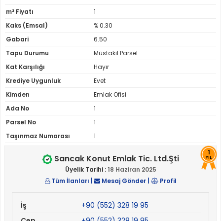
m² Fiyatı
1
Kaks (Emsal)
% 0.30
Gabari
6.50
Tapu Durumu
Müstakil Parsel
Kat Karşılığı
Hayır
Krediye Uygunluk
Evet
Kimden
Emlak Ofisi
Ada No
1
Parsel No
1
Taşınmaz Numarası
1
1
Sancak Konut Emlak Tic. Ltd.Şti
YIL
Üyelik Tarihi :
18 Haziran 2025
Tüm İlanları
|
Mesaj Gönder
|
Profil
İş
+90 (552) 328 19 95
Cep
+90 (552) 328 19 95