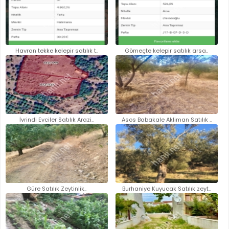
Havran tekke kelepir satılık t..
Gömeçte kelepir satılık arsa..
İvrindi Evciler Satılık Arazi..
Asos Babakale Akliman Satılık ..
Güre Satılık Zeytinlik..
Burhaniye Kuyucak Satılık zeyt..