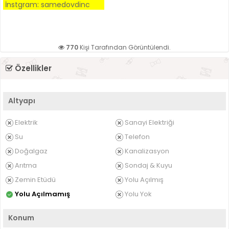
İnstgram: samedovdinc
770
Kişi Tarafından Görüntülendi.
Özellikler
Altyapı
Elektrik
Sanayi Elektriği
Su
Telefon
Doğalgaz
Kanalizasyon
Arıtma
Sondaj & Kuyu
Zemin Etüdü
Yolu Açılmış
Yolu Açılmamış
Yolu Yok
Konum