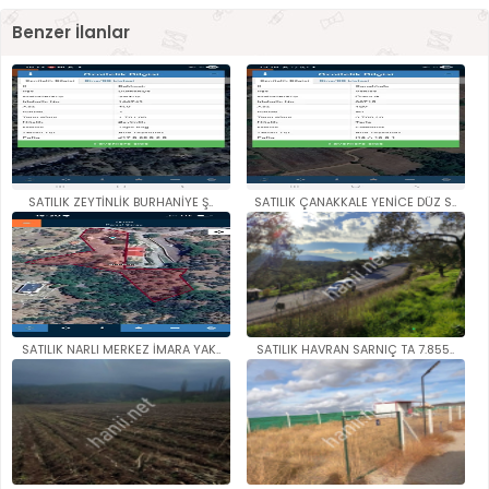
Benzer İlanlar
SATILIK ZEYTİNLİK BURHANİYE Ş..
SATILIK ÇANAKKALE YENİCE DÜZ S..
SATILIK NARLI MERKEZ İMARA YAK..
SATILIK HAVRAN SARNIÇ TA 7.855..