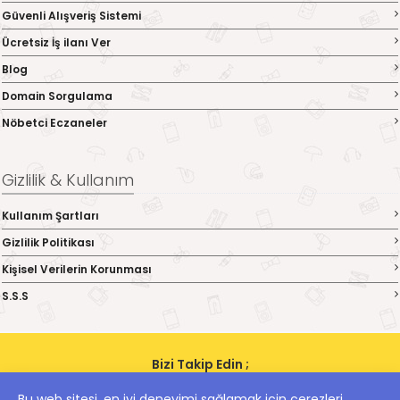
Güvenli Alışveriş Sistemi
Ücretsiz İş ilanı Ver
Blog
Domain Sorgulama
Nöbetci Eczaneler
Gizlilik & Kullanım
Kullanım Şartları
Gizlilik Politikası
Kişisel Verilerin Korunması
S.S.S
Bizi Takip Edin ;
Bu web sitesi, en iyi deneyimi sağlamak için çerezleri