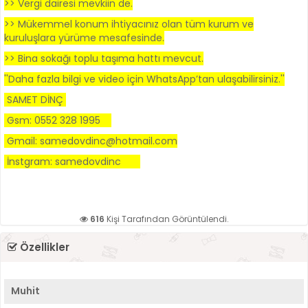
>> Vergi dairesi mevkiin de.
>> Mükemmel konum ihtiyacınız olan tüm kurum ve
kuruluşlara yürüme mesafesinde.
>> Bina sokağı toplu taşıma hattı mevcut.
''Daha fazla bilgi ve video için WhatsApp’tan ulaşabilirsiniz.''
SAMET DİNÇ
Gsm: 0552 328 1995
Gmail: samedovdinc@hotmail.com
İnstgram: samedovdinc
616
Kişi Tarafından Görüntülendi.
Özellikler
Muhit