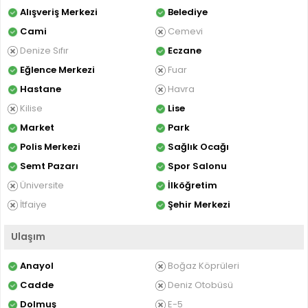
Alışveriş Merkezi
Belediye
Cami
Cemevi
Denize Sıfır
Eczane
Eğlence Merkezi
Fuar
Hastane
Havra
Kilise
Lise
Market
Park
Polis Merkezi
Sağlık Ocağı
Semt Pazarı
Spor Salonu
Üniversite
İlköğretim
İtfaiye
Şehir Merkezi
Ulaşım
Anayol
Boğaz Köprüleri
Cadde
Deniz Otobüsü
Dolmuş
E-5