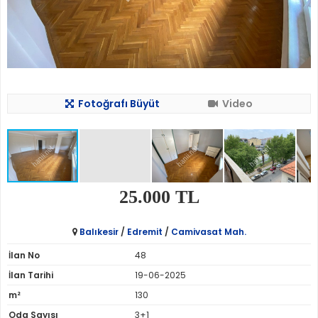
Fotoğrafı Büyüt
Video
25.000 TL
Balıkesir
/
Edremit
/
Camivasat Mah.
İlan No
48
İlan Tarihi
19-06-2025
m²
130
Oda Sayısı
3+1