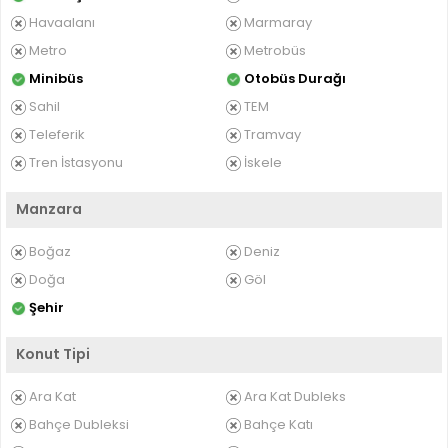
Havaalanı
Marmaray
Metro
Metrobüs
Minibüs
Otobüs Durağı
Sahil
TEM
Teleferik
Tramvay
Tren İstasyonu
İskele
Manzara
Boğaz
Deniz
Doğa
Göl
Şehir
Konut Tipi
Ara Kat
Ara Kat Dubleks
Bahçe Dubleksi
Bahçe Katı