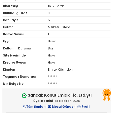
Bina Yaşı
16-20 arası
Bulunduğu Kat
3
Kat Sayısı
5
Isıtma
Merkezi Sistem
Banyo Sayısı
1
Eşyalı
Hayır
Kullanım Durumu
Boş
Site İçerisinde
Hayır
Krediye Uygun
Hayır
Kimden
Emlak Ofisinden
Taşınmaz Numarası
******
İzin Belge No
******
1
Sancak Konut Emlak Tic. Ltd.Şti
YIL
Üyelik Tarihi :
18 Haziran 2025
Tüm İlanları
|
Mesaj Gönder
|
Profil