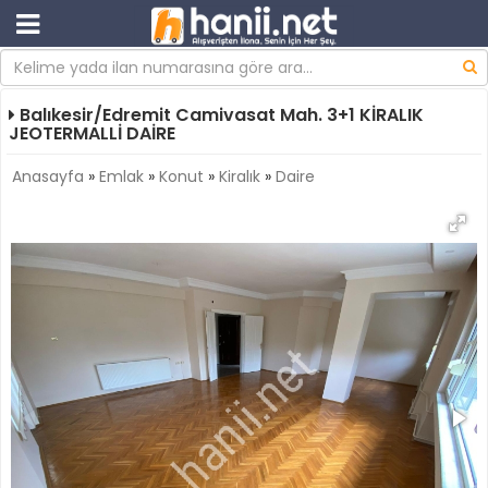
Balıkesir/Edremit Camivasat Mah. 3+1 KİRALIK
JEOTERMALLİ DAİRE
Anasayfa
»
Emlak
»
Konut
»
Kiralık
»
Daire