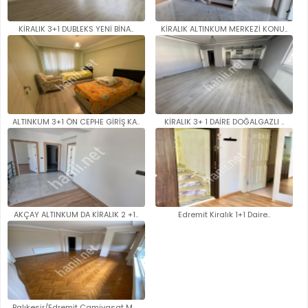
KİRALIK 3+1 DUBLEKS YENİ BİNA..
KİRALIK ALTINKUM MERKEZİ KONU..
ALTINKUM 3+1 ÖN CEPHE GİRİŞ KA..
KİRALIK 3+ 1 DAİRE DOĞALGAZLI ..
AKÇAY ALTINKUM DA KİRALIK 2 +1..
Edremit Kiralık 1+1 Daire..
Balıkesir/Edremit Camivasat Ma..