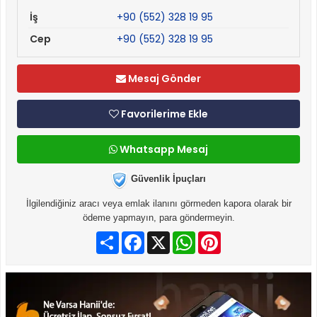
İş
+90 (552) 328 19 95
Cep
+90 (552) 328 19 95
Mesaj Gönder
Favorilerime Ekle
Whatsapp Mesaj
Güvenlik İpuçları
İlgilendiğiniz aracı veya emlak ilanını görmeden kapora olarak bir
ödeme yapmayın, para göndermeyin.
Paylaş
Facebook
X
WhatsApp
Pinterest