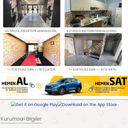
KÜTAHYA ZAFERTEPE MAHALLESİNDE..
KÜTAHYA MEYDAN MAHALLESİNDE SA..
<< EGEYILDIZ DAN >> İKİZÇAYDA..
<< EGEYILDIZ DAN >> ACİL SATIL..
Kurumsal Bilgiler