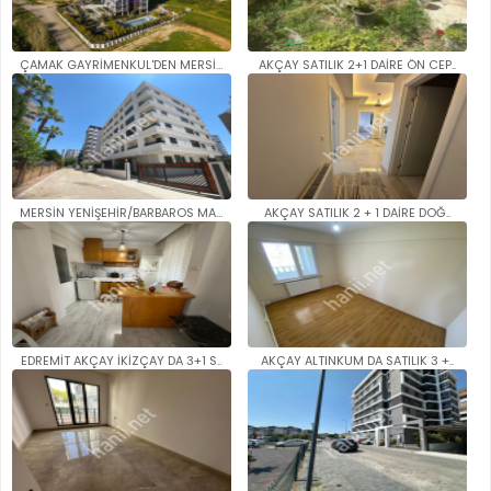
ÇAMAK GAYRİMENKUL'DEN MERSİN/Y..
AKÇAY SATILIK 2+1 DAİRE ÖN CEP..
MERSİN YENİŞEHİR/BARBAROS MAH...
AKÇAY SATILIK 2 + 1 DAİRE DOĞ..
EDREMİT AKÇAY İKİZÇAY DA 3+1 S..
AKÇAY ALTINKUM DA SATILIK 3 +..