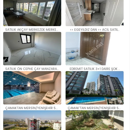
SATILIK AKÇAY MERKEZDE MERKEZİ..
<< EGEYILDIZ DAN >> ACİL SATIL..
SATILIK ÖN CEPHE ÇAY MANZARALI..
EDREMİT SATILIK 3+1 DAİRE ŞOK ..
ÇAMAKTAN MERSİN/YENİŞEHİR 50. ..
ÇAMAK'TAN MERSİN/YENİŞEHİR 50...