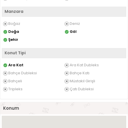
Manzara
Boğaz
Deniz
Doğa
Göl
Şehir
Konut Tipi
Ara Kat
Ara Kat Dubleks
Bahçe Dubleksi
Bahçe Katı
Bahçeli
Müstakil Girişli
Tripleks
Çatı Dubleksi
Konum