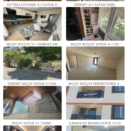
ZEYTİNLİ KÖYÜNDE 2+1 SATILIK D..
EDREMİT 3+1 SATILIK DAİRE..
AKÇAY İKİZÇAY 5+ 1 DUBLEKS DAİ..
AKÇAY İKİZÇAY SATILIK 3+ 1 DA..
EDREMİT AKÇAY SATILIK 1+1 DAİ..
AKÇAY İKİZÇAY DEREBOYUNDA 4+1 ..
AKÇAY SATILIK 2+ 1 DAİRE ..
ÇANAKKALE BİGADA SATILIK 3+1 D..