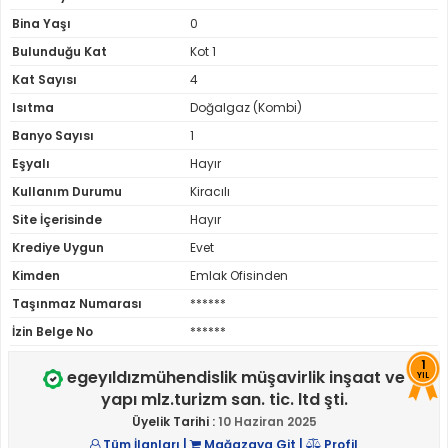
Bina Yaşı
0
Bulunduğu Kat
Kot 1
Kat Sayısı
4
Isıtma
Doğalgaz (Kombi)
Banyo Sayısı
1
Eşyalı
Hayır
Kullanım Durumu
Kiracılı
Site İçerisinde
Hayır
Krediye Uygun
Evet
Kimden
Emlak Ofisinden
Taşınmaz Numarası
******
İzin Belge No
******
1
egeyıldızmühendislik müşavirlik inşaat ve
YIL
yapı mlz.turizm san. tic. ltd şti.
Üyelik Tarihi :
10 Haziran 2025
Tüm İlanları
|
Mağazaya Git
|
Profil