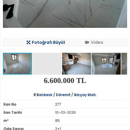
Fotoğrafı Büyüt
Video
6.600.000 TL
Balıkesir
/
Edremit
/
İkizçay Mah.
İlan No
277
İlan Tarihi
10-03-2026
m²
85
Oda Sayısı
2+1