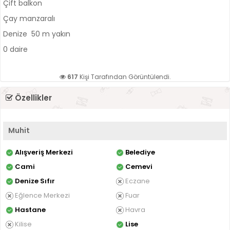
Çift balkon
Çay manzaralı
Denize 50 m yakın
0 daire
617
Kişi Tarafından Görüntülendi.
Özellikler
Muhit
Alışveriş Merkezi
Belediye
Cami
Cemevi
Denize Sıfır
Eczane
Eğlence Merkezi
Fuar
Hastane
Havra
Kilise
Lise