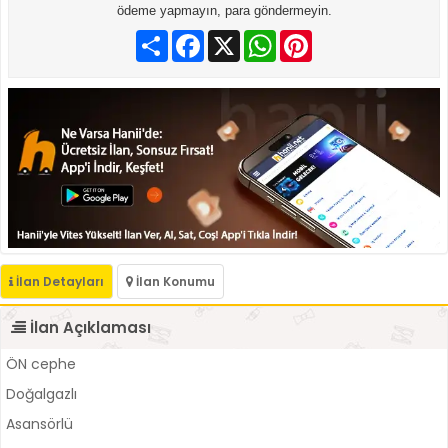
ödeme yapmayın, para göndermeyin.
Paylaş
Facebook
X
WhatsApp
Pinterest
İlan Detayları
İlan Konumu
İlan Açıklaması
ÖN cephe
Doğalgazlı
Asansörlü