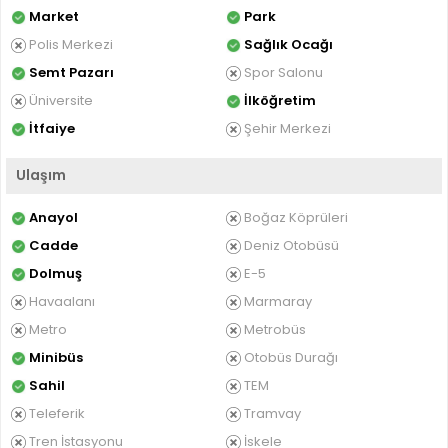
Market
Park
Polis Merkezi
Sağlık Ocağı
Semt Pazarı
Spor Salonu
Üniversite
İlköğretim
İtfaiye
Şehir Merkezi
Ulaşım
Anayol
Boğaz Köprüleri
Cadde
Deniz Otobüsü
Dolmuş
E-5
Havaalanı
Marmaray
Metro
Metrobüs
Minibüs
Otobüs Durağı
Sahil
TEM
Teleferik
Tramvay
Tren İstasyonu
İskele