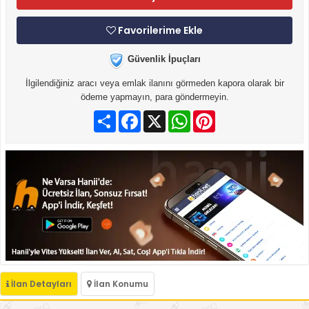
Favorilerime Ekle
Güvenlik İpuçları
İlgilendiğiniz aracı veya emlak ilanını görmeden kapora olarak bir
ödeme yapmayın, para göndermeyin.
Paylaş
Facebook
X
WhatsApp
Pinterest
İlan Detayları
İlan Konumu