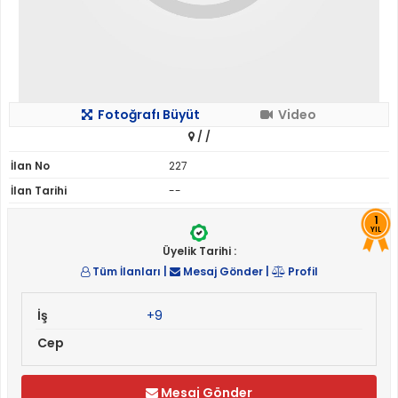
Fotoğrafı Büyüt
Video
/
/
İlan No
227
İlan Tarihi
--
1
YIL
Üyelik Tarihi :
Tüm İlanları
|
Mesaj Gönder
|
Profil
İş
+9
Cep
Mesaj Gönder