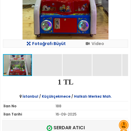
Fotoğrafı Büyüt
Video
1 TL
İstanbul
/
Küçükçekmece
/
Halkalı Merkez Mah.
İlan No
188
İlan Tarihi
16-09-2025
1
SERDAR ATICI
YIL