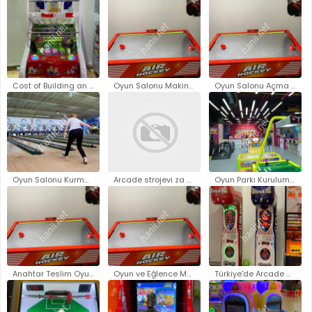
Cost of Building an Arcade..
Oyun Salonu Makineleri Fiyatla..
Oyun Salonu Açma Fiyatları - O..
Oyun Salonu Kurma Maliyeti..
Arcade strojevi za prodaju Zag..
Oyun Parkı Kurulum Fiyatları 2..
Anahtar Teslim Oyun Parkı Kuru..
Oyun ve Eğlence Makineleri Üre..
Türkiye'de Arcade Oyun Makinel..