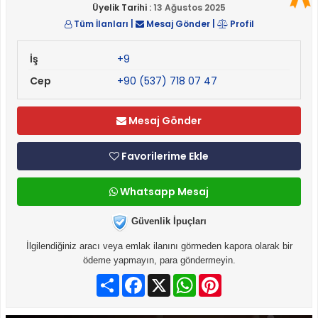
Üyelik Tarihi :
13 Ağustos 2025
Tüm İlanları
|
Mesaj Gönder
|
Profil
İş
+9
Cep
+90 (537) 718 07 47
Mesaj Gönder
Favorilerime Ekle
Whatsapp Mesaj
Güvenlik İpuçları
İlgilendiğiniz aracı veya emlak ilanını görmeden kapora olarak bir
ödeme yapmayın, para göndermeyin.
Paylaş
Facebook
X
WhatsApp
Pinterest