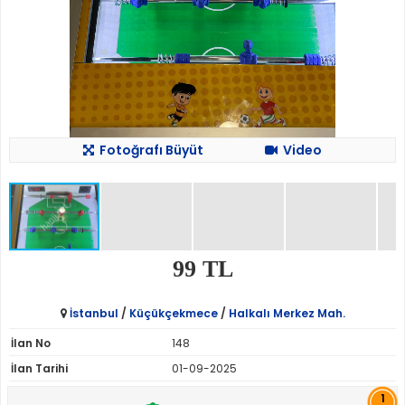
Fotoğrafı Büyüt
Video
99 TL
İstanbul
/
Küçükçekmece
/
Halkalı Merkez Mah.
İlan No
148
İlan Tarihi
01-09-2025
1