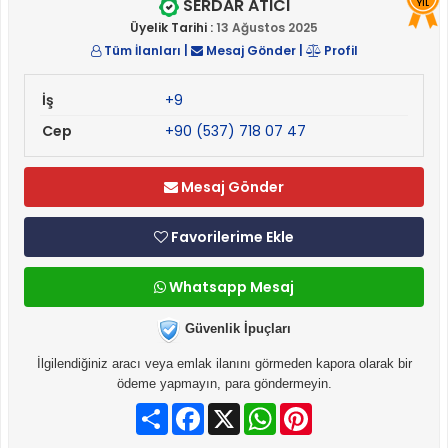
SERDAR ATICI
YIL
Üyelik Tarihi :
13 Ağustos 2025
Tüm İlanları
|
Mesaj Gönder
|
Profil
İş
+9
Cep
+90 (537) 718 07 47
Mesaj Gönder
Favorilerime Ekle
Whatsapp Mesaj
Güvenlik İpuçları
İlgilendiğiniz aracı veya emlak ilanını görmeden kapora olarak bir
ödeme yapmayın, para göndermeyin.
Paylaş
Facebook
X
WhatsApp
Pinterest