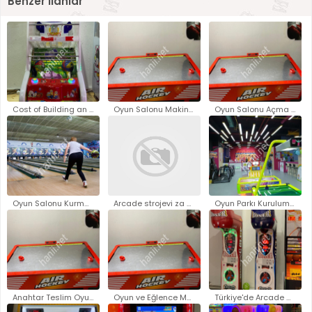
Benzer İlanlar
Cost of Building an Arcade..
Oyun Salonu Makineleri Fiyatla..
Oyun Salonu Açma Fiyatları - O..
Oyun Salonu Kurma Maliyeti..
Arcade strojevi za prodaju Zag..
Oyun Parkı Kurulum Fiyatları 2..
Anahtar Teslim Oyun Parkı Kuru..
Oyun ve Eğlence Makineleri Üre..
Türkiye'de Arcade Oyun Makinel..