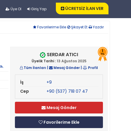
ÜCRETSİZ İLAN VER
Üye Ol
Giriş Yap
Favorilerime Ekle
Şikayet Et
Yazdır
1
SERDAR ATICI
YIL
Üyelik Tarihi :
13 Ağustos 2025
h.
Tüm İlanları
|
Mesaj Gönder
|
Profil
İş
+9
Cep
+90 (537) 718 07 47
Mesaj Gönder
Favorilerime Ekle