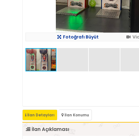
Fotoğrafı Büyüt
Vi
İlan Detayları
İlan Konumu
İlan Açıklaması