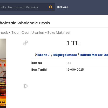
Hızlı Ara
holesale Wholesale Deals
uncak
»
Ticari Oyun Ürünleri
»
Boks Makinesi
1 TL
İstanbul
/
Küçükçekmece
/
Halkalı Merkez Ma
İlan No
144
İlan Tarihi
16-09-2025