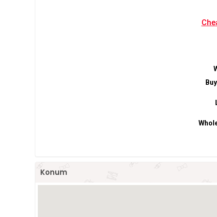
Chea
W
Buy
Whole
Konum