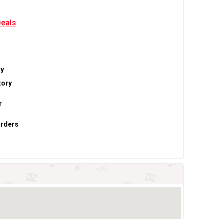
Deals
ry
tory
r
Orders