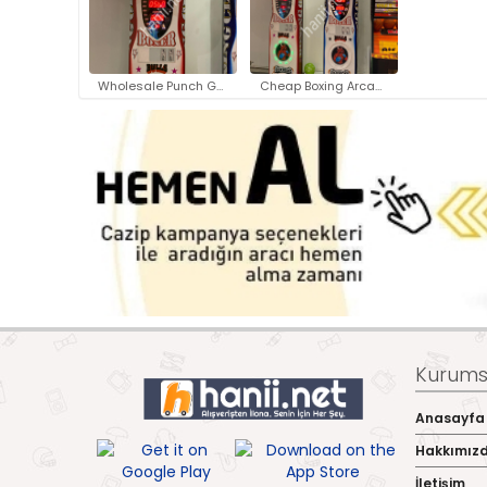
Wholesale Punch Game Machines ..
Cheap Boxing Arcade Machines f..
Kurumsa
Anasayfa
Hakkımız
İletişim