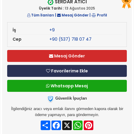
SERDAR ATICI
YIL
Üyelik Tarihi :
13 Ağustos 2025
Tüm İlanları
|
Mesaj Gönder
|
Profil
İş
+9
Cep
+90 (537) 718 07 47
Mesaj Gönder
Favorilerime Ekle
Whatsapp Mesaj
Güvenlik İpuçları
İlgilendiğiniz aracı veya emlak ilanını görmeden kapora olarak bir
ödeme yapmayın, para göndermeyin.
Paylaş
Facebook
X
WhatsApp
Pinterest