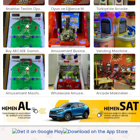
Anahtar Teslim Oyun Parkı Kuru..
Oyun ve Eğlence Makineleri Üre..
Türkiye'de Arcade Oyun Makinel..
Buy ARCADE Gaming Machines Ist..
Amusement Business Opportuniti..
Vending Machine Manufacturers ..
Amusement Machine Suppliers wi..
Wholesale Amusement Machines S..
Arcade Makineleri Toptan Satış..