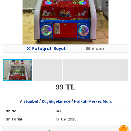
Fotoğrafı Büyüt
Video
99 TL
İstanbul
/
Küçükçekmece
/
Halkalı Merkez Mah.
İlan No
143
İlan Tarihi
16-09-2025
1