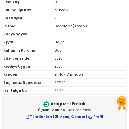
Bina Yaşı
0
Bulunduğu Kat
Müstakil
Kat Sayısı
2
Isıtma
Doğalgaz (Kombi)
Banyo Sayısı
3
Eşyalı
Hayır
Kullanım Durumu
Boş
Site İçerisinde
Evet
Krediye Uygun
Evet
Kimden
Emlak Ofisinden
Taşınmaz Numarası
******
İzin Belge No
******
1
Adıgüzel Emlak
YIL
Üyelik Tarihi :
16 Haziran 2025
Tüm İlanları
|
Mesaj Gönder
|
Profil