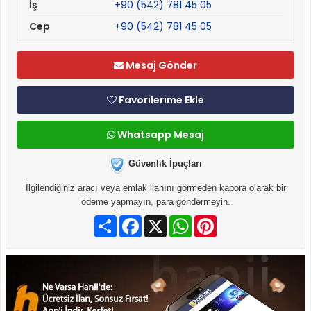
İş
+90 (542) 781 45 05
Cep
+90 (542) 781 45 05
Mesaj Gönder
Favorilerime Ekle
Whatsapp Mesaj
Güvenlik İpuçları
İlgilendiğiniz aracı veya emlak ilanını görmeden kapora olarak bir
ödeme yapmayın, para göndermeyin.
Paylaş
Facebook
X
WhatsApp
Pinterest