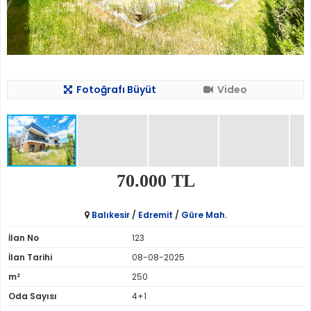
Fotoğrafı Büyüt
Video
70.000 TL
Balıkesir
/
Edremit
/
Güre Mah.
İlan No
123
İlan Tarihi
08-08-2025
m²
250
Oda Sayısı
4+1