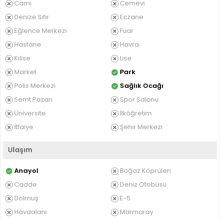
Cami
Cemevi
Denize Sıfır
Eczane
Eğlence Merkezi
Fuar
Hastane
Havra
Kilise
Lise
Market
Park
Polis Merkezi
Sağlık Ocağı
Semt Pazarı
Spor Salonu
Üniversite
İlköğretim
İtfaiye
Şehir Merkezi
Ulaşım
Anayol
Boğaz Köprüleri
Cadde
Deniz Otobüsü
Dolmuş
E-5
Havaalanı
Marmaray