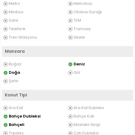
Metro
Metrobüs
Minibüs
Otobüs Durağı
Sahil
TEM
Teleferik
Tramvay
Tren İstasyonu
İskele
Manzara
Boğaz
Deniz
Doğa
Göl
Şehir
Konut Tipi
Ara Kat
Ara Kat Dubleks
Bahçe Dubleksi
Bahçe Katı
Bahçeli
Müstakil Girişli
Tripleks
Çatı Dubleksi