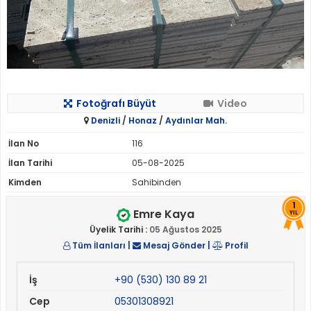
Fotoğrafı Büyüt
Video
Denizli
/
Honaz
/
Aydınlar Mah.
İlan No
116
İlan Tarihi
05-08-2025
Kimden
Sahibinden
1
Emre Kaya
YIL
Üyelik Tarihi :
05 Ağustos 2025
Tüm İlanları
|
Mesaj Gönder
|
Profil
İş
+90 (530) 130 89 21
Cep
05301308921