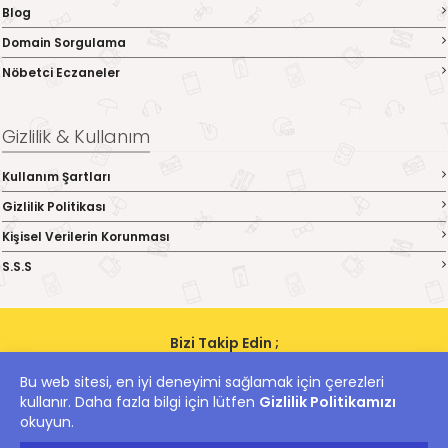
Blog
Domain Sorgulama
Nöbetci Eczaneler
Gizlilik & Kullanım
Kullanım Şartları
Gizlilik Politikası
Kişisel Verilerin Korunması
S.S.S
Bizi Takip Edin ;
Bu web sitesi, en iyi deneyimi sağlamak için çerezleri
kullanır. Daha fazla bilgi için lütfen
Gizlilik Politikamızı
hanii.net Yer Alan Kullanıcıların Oluşturduğu Tüm İçerik, Görüş Ve Bilgilerin
Doğruluğu, Eksiksiz Ve Değişmez Olduğu, Yayınlanması İle İlgili Yasal
okuyun.
Yükümlülükler İçeriği Oluşturan Kullanıcıya Aittir.Bu İçeriğin, Görüş Ve Bilgilerin