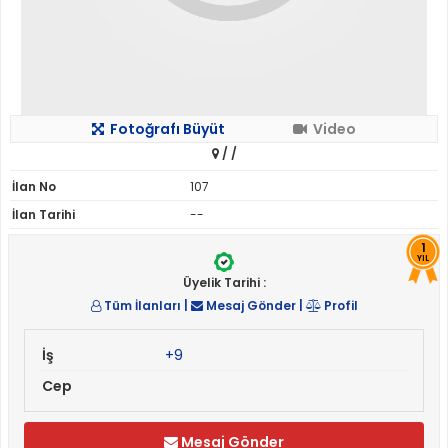
Fotoğrafı Büyüt
Video
/
/
İlan No
107
İlan Tarihi
--
1
YIL
Üyelik Tarihi :
Tüm İlanları
|
Mesaj Gönder
|
Profil
İş
+9
Cep
Mesaj Gönder