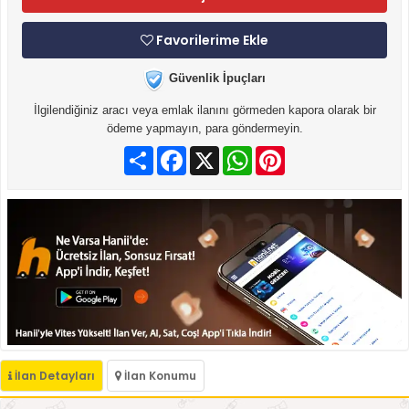
Favorilerime Ekle
Güvenlik İpuçları
İlgilendiğiniz aracı veya emlak ilanını görmeden kapora olarak bir
ödeme yapmayın, para göndermeyin.
Paylaş
Facebook
X
WhatsApp
Pinterest
İlan Detayları
İlan Konumu