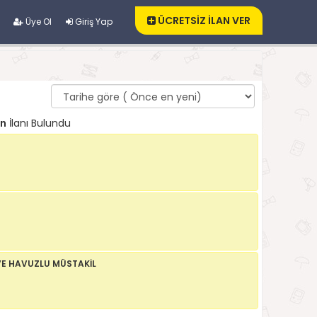
ÜCRETSİZ İLAN VER
Üye Ol
Giriş Yap
in
İlanı Bulundu
İ VE HAVUZLU MÜSTAKİL