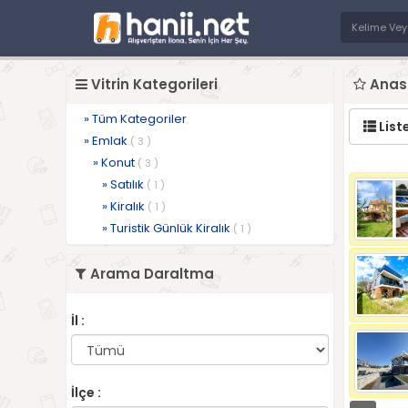
Vitrin Kategorileri
Anasay
» Tüm Kategoriler
List
» Emlak
( 3 )
» Konut
( 3 )
» Satılık
( 1 )
» Kiralık
( 1 )
» Turistik Günlük Kiralık
( 1 )
Arama Daraltma
İl :
İlçe :