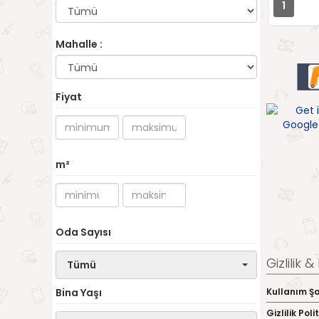
1
Mahalle :
Fiyat
m²
Oda Sayısı
Gizlilik 
Tümü
Kullanım Şa
Bina Yaşı
Gizlilik Poli