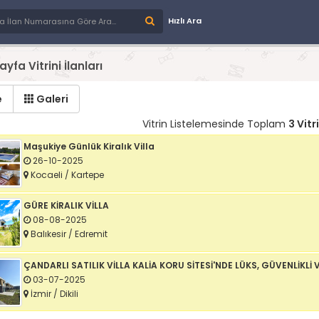
Hızlı Ara
fa Vitrini İlanları
e
Galeri
Vitrin Listelemesinde Toplam
3 Vitr
Maşukiye Günlük Kiralık Villa
26-10-2025
Kocaeli / Kartepe
GÜRE KİRALIK VİLLA
08-08-2025
Balıkesir / Edremit
ÇANDARLI SATILIK VİLLA KALİA KORU SİTESİ'NDE LÜKS, GÜVENLİKL
03-07-2025
İzmir / Dikili