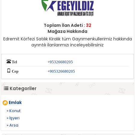
Toplam İlan Adeti :
32
Mağaza Hakkında
Edremit Körfezi Satılık Kiralık tüm Gayrımenkullerimiz hakkında
ayrıntılı ilanlarımızı inceleyebilirsiniz
Tel
+95326680205
Cep
+905326680205
Kategoriler
Emlak
» Konut
» İşyeri
» Arsa