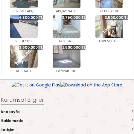
EDREMİT AKÇ..
AKÇAY SATIL..
<< EGEYILDI..
6,300,000 TL
3,750,000 TL
3,500,000 TL
<< EGEYILDI..
ACİL SATI..
EDREMİT ALT..
3,600,000 TL
2,500,000 TL
ACİL SATI..
Edremit Tuz..
Kurumsal Bilgiler
Anasayfa
Hakkımızda
İletişim