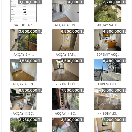
11,000,000 TL
30,000 TL
3,700,000 TL
SATILIK TAR..
AKÇAY ALTIN..
AKÇAY SATIL..
3,600,000 TL
6,500,000 TL
4,500,000 TL
AKÇAY 2 +1 ..
AKÇAY SATI..
EDREMİT AKÇ..
3,550,000 TL
4,500,000 TL
8,490,000 TL
AKÇAY ALTIN..
ZEYTİNLİ KÖ..
EDREMİT 3+..
8,500,000 TL
7,500,000 TL
10,000,000 TL
AKÇAY İKİZÇ..
AKÇAY İKİZÇ..
<< EGEYILDI..
3,250,000 TL
3,800,000 TL
6,200,000 TL