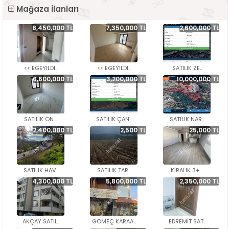
Mağaza İlanları
8,450,000 TL
7,350,000 TL
2,600,000 TL
<< EGEYILDI..
<< EGEYILDI..
SATILIK ZE..
6,600,000 TL
3,200,000 TL
10,000,000 TL
SATILIK ÖN ..
SATILIK ÇAN..
SATILIK NAR..
2,400,000 TL
2,500 TL
25,000 TL
SATILIK HAV..
SATILIK TAR..
KİRALIK 3+ ..
4,300,000 TL
5,800,000 TL
2,350,000 TL
AKÇAY SATIL..
GÖMEÇ KARAA..
EDREMİT SAT..