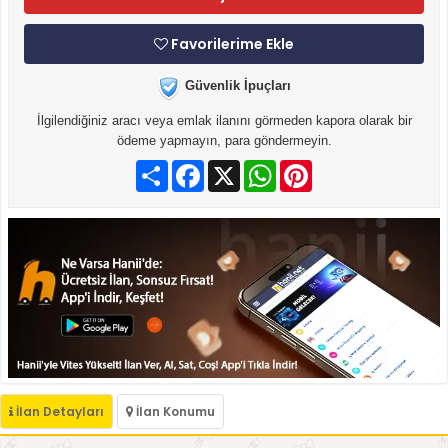
Favorilerime Ekle
Güvenlik İpuçları
İlgilendiğiniz aracı veya emlak ilanını görmeden kapora olarak bir
ödeme yapmayın, para göndermeyin.
Paylaş
Facebook
X
WhatsApp
Pinterest
İlan Detayları
İlan Konumu