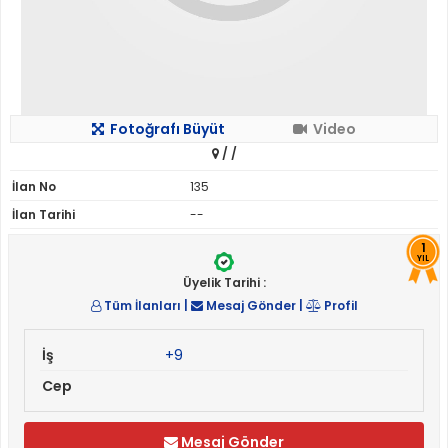
Fotoğrafı Büyüt
Video
/
/
İlan No
135
İlan Tarihi
--
1
YIL
Üyelik Tarihi :
Tüm İlanları
|
Mesaj Gönder
|
Profil
İş
+9
Cep
Mesaj Gönder