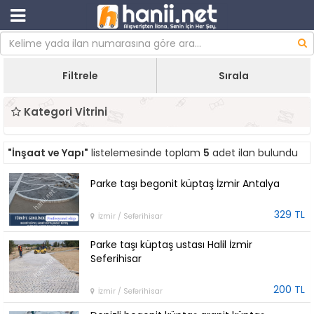
Filtrele
Sırala
Kategori Vitrini
"İnşaat ve Yapı"
listelemesinde toplam
5
adet ilan bulundu
Parke taşı begonit küptaş İzmir Antalya
329 TL
İzmir / Seferihisar
Parke taşı küptaş ustası Halil İzmir
Seferihisar
200 TL
İzmir / Seferihisar