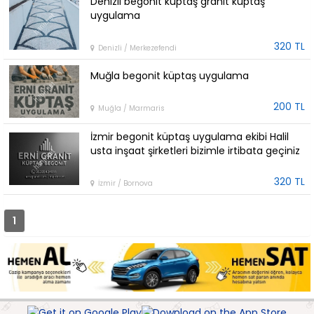
Denizli begonit küptaş granit küptaş
uygulama
320 TL
Denizli / Merkezefendi
Muğla begonit küptaş uygulama
200 TL
Muğla / Marmaris
İzmir begonit küptaş uygulama ekibi Halil
usta inşaat şirketleri bizimle irtibata geçiniz
320 TL
İzmir / Bornova
1