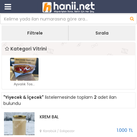
Filtrele
Sırala
Kategori Vitrini
Ayvalık Tos...
"Yiyecek & İçecek"
listelemesinde toplam
2
adet ilan
bulundu
KREM BAL
1.000 TL
Karabük / Eskipazar