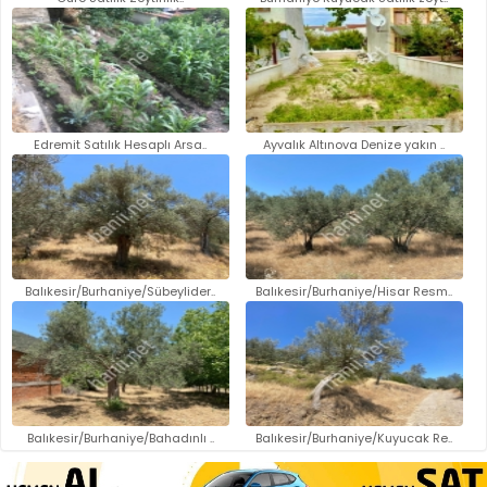
Edremit Satılık Hesaplı Arsa..
Ayvalık Altınova Denize yakın ..
Balıkesir/Burhaniye/Sübeylider..
Balıkesir/Burhaniye/Hisar Resm..
Balıkesir/Burhaniye/Bahadınlı ..
Balıkesir/Burhaniye/Kuyucak Re..