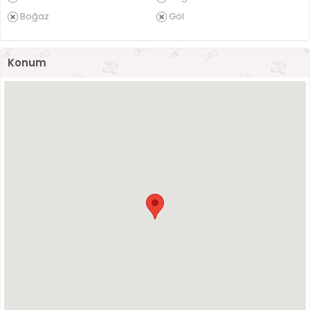
Boğaz
Göl
Konum