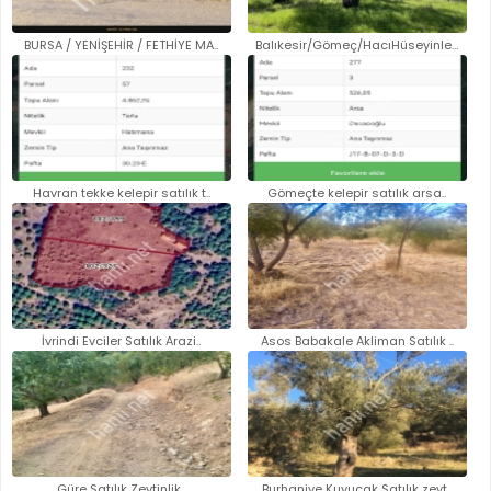
BURSA / YENİŞEHİR / FETHİYE MA..
Balıkesir/Gömeç/HacıHüseyinler..
Havran tekke kelepir satılık t..
Gömeçte kelepir satılık arsa..
İvrindi Evciler Satılık Arazi..
Asos Babakale Akliman Satılık ..
Güre Satılık Zeytinlik..
Burhaniye Kuyucak Satılık zeyt..