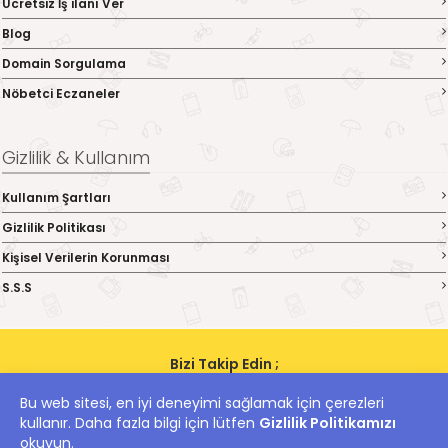
Ücretsiz İş ilanı Ver
Blog
Domain Sorgulama
Nöbetci Eczaneler
Gizlilik & Kullanım
Kullanım Şartları
Gizlilik Politikası
Kişisel Verilerin Korunması
S.S.S
Bizi Takip Edin ;
Bu web sitesi, en iyi deneyimi sağlamak için çerezleri
kullanır. Daha fazla bilgi için lütfen
Gizlilik Politikamızı
hanii.net Yer Alan Kullanıcıların Oluşturduğu Tüm İçerik, Görüş Ve Bilgilerin
Doğruluğu, Eksiksiz Ve Değişmez Olduğu, Yayınlanması İle İlgili Yasal
okuyun.