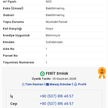
m² Fiyatı
900
Kaks (Emsal)
Belirtilmemiş
Gabari
Belirtilmemiş
Tapu Durumu
Müstakil Parsel
Kat Karşılığı
Hayır
Krediye Uygunluk
Bilinmiyor
Kimden
Sahibinden
Ada No
1
Parsel No
1
Taşınmaz Numarası
1
1
FERİT Emlak
YIL
Üyelik Tarihi :
10 Haziran 2025
Tüm İlanları
|
Mesaj Gönder
|
Profil
İş
+90 (537) 816 46 57
Cep
+90 (537) 816 46 57