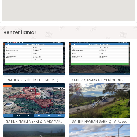
Benzer İlanlar
SATILIK ZEYTİNLİK BURHANİYE Ş..
SATILIK ÇANAKKALE YENİCE DÜZ S..
SATILIK NARLI MERKEZ İMARA YAK..
SATILIK HAVRAN SARNIÇ TA 7.855..