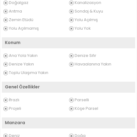
Doğalgaz
Kanalizasyon
Arıtma
Sondaj & Kuyu
Zemin Etüdü
Yolu Açılmış
Yolu Açılmamış
Yolu Yok
Konum
Ana Yola Yakın
Denize Sıfır
Denize Yakın
Havaalanına Yakın
Toplu Ulaşıma Yakın
Genel Özellikler
İfrazlı
Parselli
Projeli
Köşe Parsel
Manzara
Deniz
Doğa